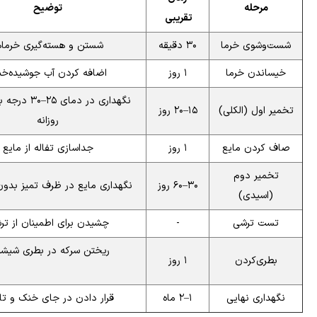
مرحله
توضیح
تقریبی
شست‌وشوی خرما
۳۰ دقیقه
شستن و هسته‌گیری خرماه
خیساندن خرما
۱ روز
اضافه کردن آب جوشیده‌خ
نگهداری در دمای ۵
تخمیر اول (الکلی)
۱۵–۲۰ روز
روزانه
صاف کردن مایع
۱ روز
جداسازی تفاله از مایع
تخمیر دوم
۳۰–۶۰ روز
نگهداری مایع در ظرف تمیز بدون
(اسیدی)
تست ترشی
-
چشیدن برای اطمینان از تر
ریختن سرکه در بطری شیشه‌
بطری‌کردن
۱ روز
نگهداری نهایی
۱–۲ ماه
قرار دادن در جای خنک و تا