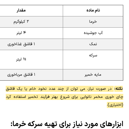
نام ماده
مقدار
خرما
۲ کیلوگرم
آب جوشیده
۴ لیتر
نمک
۱ قاشق غذاخوری
سرکه
½ لیتر
مایه خمیر
۱ قاشق مرباخوری
نکته:
در صورت نیاز، می توان از چند عدد نخود خام یا یک قاشق
چای خوری مخمر نانوایی برای شروع بهتر فرآیند تخمیر استفاده کرد
(اختیاری).
ابزارهای مورد نیاز برای تهیه سرکه خرما: