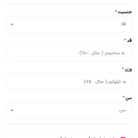
جنسیت
*
آقا
قد
*
وزن
*
سن
*
سن