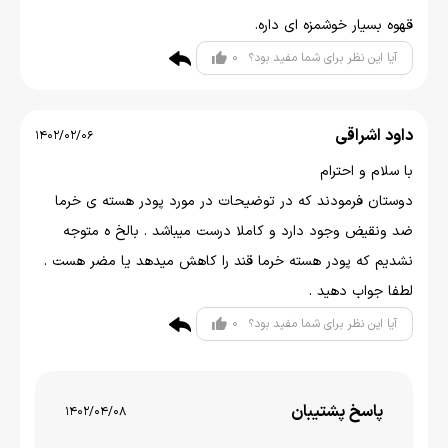
قهوه بسیار خوشمزه ای داره.
0
آیا این نظر برای شما مفید بود؟
داود اشراقی
1402/02/06
با سلام و احترام
دوستان فرمودند که در توضیحات در مورد پودر هسته ی خرما
ضد ونقیض وجود دارد و کاملا درست میباشد . بالخ ه متوجه
نشدیم که پودر هسته خرما قند را کاهش میدهد یا مضر هست .
لطفا جواب دهید .
0
آیا این نظر برای شما مفید بود؟
پاسخ پشتیبان
1402/04/08