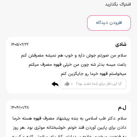
اشتراک بگذارید
افزودن دیدگاه
شادی
1405/02/22
سلام من صورتم جوش داره و خوب هم نمیشه مصرفش کنم
باعث میسه بدتر شه چون من خیلی قهوه مصرف میکنم
میخواستم قهوه خرما رو جایگزین کنم
0
آیا این نظر برای شما مفید بود؟
ل.م
1404/01/28
سلام .دکتر طب اسلامی به بنده پیشنهاد مصرف قهوه هسته خرما
دادن برای پایین آوردن قند خونم .خوشبختانه موثری بود ،هر روز
یه فنجون میخورم .علاوه بر دیابتم ،کلا برای سلامتی کلیه و کیسه