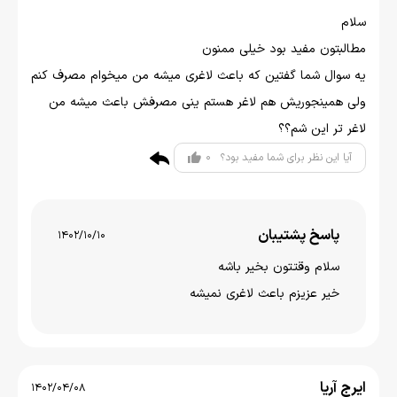
سلام
مطالبتون مفید بود خیلی ممنون
یه سوال شما گفتین که باعث لاغری میشه من میخوام مصرف کنم
ولی همینجوریش هم لاغر هستم ینی مصرفش باعث میشه من
لاغر تر این شم؟؟
0
آیا این نظر برای شما مفید بود؟
پاسخ پشتیبان
1402/10/10
سلام وقتتون بخير باشه
خیر عزیزم باعث لاغری نمیشه
ایرج آریا
1402/04/08