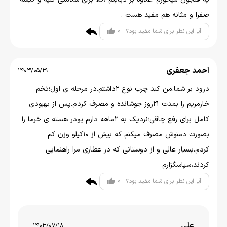
صفرا و مثانه هم مفید هست .
0
آیا این نظر برای شما مفید بود؟
احمد جعفری
1403/05/29
درود بر شما.من کبد چرب نوع 2داشتم.در مرحله ی اول؛تخم
خارمریم را بمدت 21روز جوشانده و مصرف کردم.پس از بهبودی
کامل برای رفع چاقی؛نزدیک به 2ماهه دارم پودر هسته ی خرما را
بصورت دمنوش مصرف میکنم که بیش از 10کیلو وزن کم
کردم.بسیار عالی و از دوستانی که در عطاری مرا راهنمایی
کردند،سپاسگزارم
0
آیا این نظر برای شما مفید بود؟
علی
1403/07/18