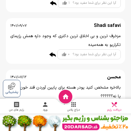
1
آیا این نظر برای شما مفید بود؟
Shadi safavi
1401/09/07
مزخرف ترین و بی اخلاق ترین دکتری که وجود داره همش رژیمای
تکراریو به همه‌میده
0
آیا این نظر برای شما مفید بود؟
محسن
1401/07/12
بالاخره مشخص کنید پودر هسته برای پایین آوردن قند خون موثر
پشتیبانی
یا نه؟؟؟؟؟؟
دریافت
0
آیا این نظر برای شما مفید بود؟
چالش
دریافت رژیم
مزاج پلاس
ورود
رژیم های من