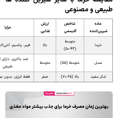
مقایسه خرما با سایر شیرین کننده ها
طبیعی و مصنوعی
ماده
شاخص
ارزش
مزایا
شیرین‌کننده
گلیسمی
غذایی
متوسط
خرما
بالا
فیبر، پتاسیم، آنتی‌اک
(۴۲-۵۰)
ضد باکتری، دارای آ
عسل
متوسط (۵۵)
متوسط
طبیعی
شکر سفید
بالا (۶۵-۷۰)
صفر
فقط انرژی، بدون م