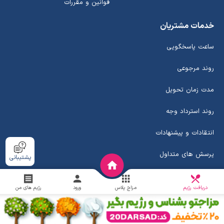
قوانین و مقررات
خدمات مشتریان
ساعت پاسخگویی
روند مرجوعی
مدت زمان تحویل
روند استرداد وجه
انتقادات و پیشنهادات
پرسش های متداول
پشتیبانی
عضویت در خبرنامه
دریافت
چالش
دریافت رژیم
مزاج پلاس
ورود
رژیم های من