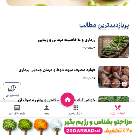
پربازدیدترین مطالب
رزماری و ۱۰ خاصیت درمانی و زیبایی
1402/11/03
فواید مصرف میوه بلوط و درمان چندین بیماری
1402/10/16
پشتیبانی
خواص گیاه شنگ برای سلامتی و روش مصرف آن
دریافت
1402/11/01
چالش
دریافت رژیم
مزاج پلاس
ورود
رژیم های من
۱۰ مورد از فواید مصرف ماهی شیر جنوب