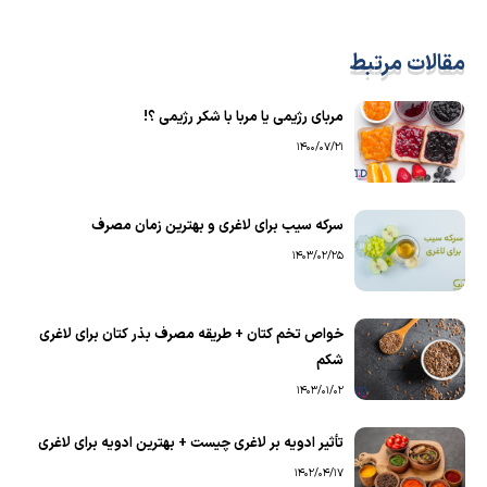
مقالات مرتبط
مربای رژیمی یا مربا با شکر رژیمی ؟!
1400/07/21
سرکه سیب برای لاغری و بهترین زمان مصرف
1403/02/25
خواص تخم کتان + طریقه مصرف بذر کتان برای لاغری
شکم
1403/01/02
تأثیر ادویه بر لاغری چیست + بهترین ادویه برای لاغری
1402/04/17