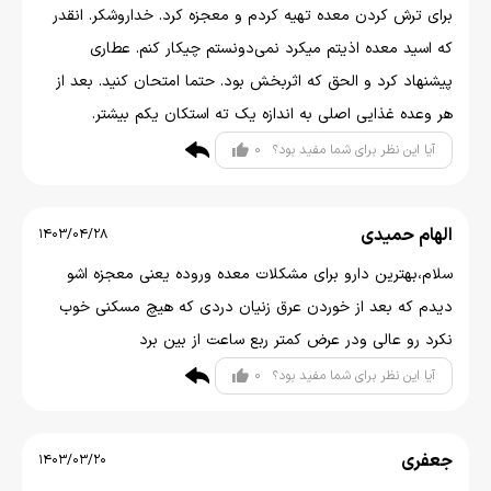
برای ترش کردن معده تهیه کردم و معجزه کرد. خداروشکر. انقدر
که اسید معده اذیتم میکرد نمی‌دونستم چیکار کنم. عطاری
پیشنهاد کرد و الحق که اثربخش بود. حتما امتحان کنید. بعد از
هر وعده غذایی اصلی به اندازه یک ته استکان یکم بیشتر‌‌.
0
آیا این نظر برای شما مفید بود؟
الهام حمیدی
1403/04/28
سلام،بهترین دارو برای مشکلات معده وروده یعنی معجزه اشو
دیدم که بعد از خوردن عرق زنیان دردی که هیچ مسکنی خوب
نکرد رو عالی ودر عرض کمتر ربع ساعت از بین برد
0
آیا این نظر برای شما مفید بود؟
جعفری
1403/03/20