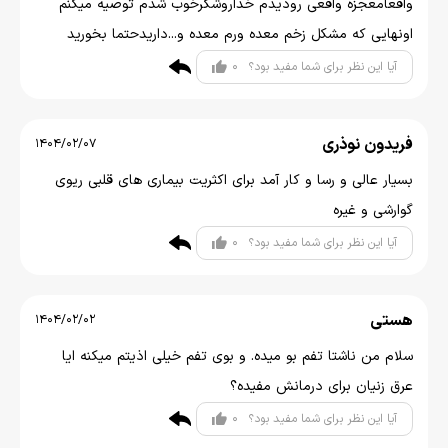
واقعامعجزه واقعی رودیدم خداروشگرخوب شدم توصیه میکنم
اونهایی که مشکل زخم معده ورم معده و...داریدحتما بخورید
0
آیا این نظر برای شما مفید بود؟
فریدون نوذری
1404/02/07
بسیار عالی و رسا و کار آمد برای اکثریت بیماری های قلبی ریوی
گوارشی و غیره
0
آیا این نظر برای شما مفید بود؟
هستی
1404/02/02
سلام من ناشتا تفم بو میده. و بوی تفم خیلی اذیتم میکنه ایا
عرق زنیان برای درمانش مفیده؟
0
آیا این نظر برای شما مفید بود؟