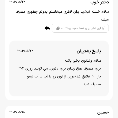
دختر خوب
1403/05/22
سلام خسته نباشید برای لاغری میخاستم بدونم چطوری مصرف
میشه
0
آیا این نظر برای شما مفید بود؟
پاسخ پشتیبان
1403/05/22
سلام وقتتون بخير باشه
برای مصرف عرق زنیان برای لاغری، می تونید روزی 2-3
بار 1-2 قاشق غذاخوری از اون رو با آب یا آب لیمو
مصرف کنید.
حسین
1403/05/18