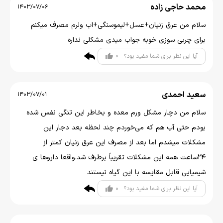
محمد حاجی زاده
1403/07/06
سلام من عرق زنیان+عسل+لیموسنگی+اب ولرم مصرف میکنم
برای چربی سوزی خوبه جواب میدی مشکلی نداره
0
آیا این نظر برای شما مفید بود؟
سعید احمدی
1403/07/01
سلام من دچار مشکل ورم معده و بخاطر این تنگی نفس شده
بودم حتی آب هم که می‌خوردم چند لحظه بعد دجار این
مشکلات میشدم اما بعد از مصرف این عرق زنیان کمتر از
۲۴ساعت همه این مشکلات تقریباً برطرف شد.واقعا داروها ی
شیمیایی قابل مقایسه با این گیاه نیستند
0
آیا این نظر برای شما مفید بود؟