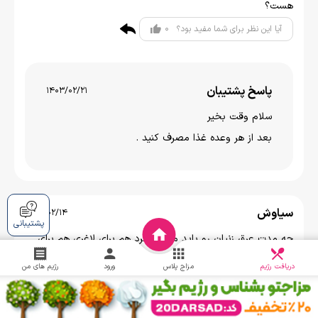
هست؟
0
آیا این نظر برای شما مفید بود؟
پاسخ پشتیبان
1403/02/21
سلام وقت بخیر
بعد از هر وعده غذا مصرف کنید .
سیاوش
1403/02/14
پشتیبانی
چه مدت عرق زنیان رو باید مصرف کرد هم برای لاغری هم برای
دریافت
سنگ کلیه؟؟؟
چالش
دریافت رژیم
مزاج پلاس
ورود
رژیم های من
0
آیا این نظر برای شما مفید بود؟