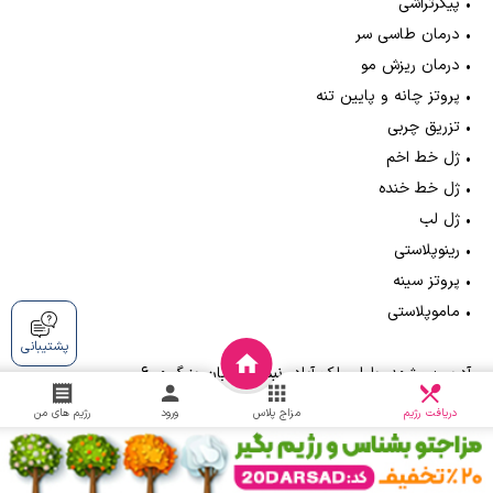
•
پیکرتراشی
•
درمان طاسی سر
•
درمان ریزش مو
•
پروتز چانه و پایین تنه
•
تزریق چربی
•
ژل خط اخم
•
ژل خط خنده
•
ژل لب
•
رینوپلاستی
•
پروتز سینه
•
ماموپلاستی
پشتیبانی
آدرس: مشهد، بلوار ملک آباد، نبش خیابان بزرگمهر 6
دریافت
چالش
دریافت رژیم
مزاج پلاس
ورود
رژیم های من
شماره تماس: 05137664700