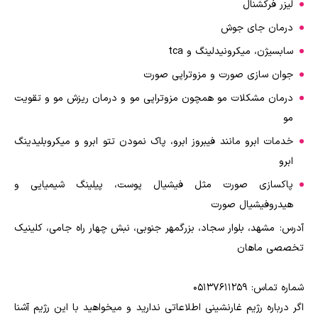
لیزر فرکشنال
درمان جای جوش
سابسیژن، میکرونیدلینگ و tca
جوان سازی صورت و مزوتراپی صورت
درمان مشکلات مو همچون مزوتراپی مو و درمان ریزش مو و تقویت
مو
خدمات ابرو مانند فیبروز ابرو، پاک نمودن تتو ابرو و میکروبلیدینگ
ابرو
پاکسازی صورت مثل فیشیال پوست، پیلینگ شیمیایی و
هیدروفیشیال صورت
آدرس: مشهد، بلوار سجاد، بزرگمهر جنوبی، نبش چهار راه جامی، کلینیک
تخصصی ماهان
شماره تماس: 05137611259
اگر درباره رژیم غارنشینی اطلاعاتی ندارید و میخواهید با این رژیم آشنا