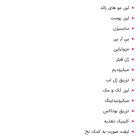
لیزر مو های زائد
لیزر پوست
سابسیژن
پی آر پی
مزوتراپی
ژل فیلر
میکرودرم
تزریق ژل لب
لیزر کک و مک
میکرونیدلینگ
تزریق بوتاکس
کلینیک تغذیه
لیفت صورت به کمک نخ