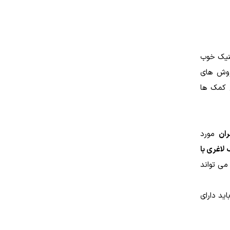
ینیک خوب
 روش های
ع کمک ها
ران
مورد
 لاغری با
می تواند
ید دارای