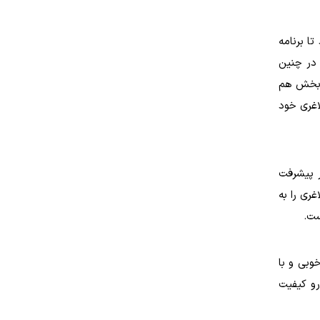
 برنامه
 در چنین
م بخش هم
اغری خود
ر پیشرفت
ری را به
ست.
وبی و با
رو کیفیت