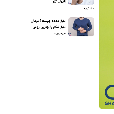
التهاب گلو
1403/02/18
نفخ معده چیست؟ درمان
نفخ شکم با بهترین روش!!!
1403/03/07