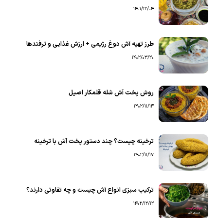
1401/12/04
طرز تهیه آش دوغ رژیمی + ارزش غذایی و ترفندها
1402/03/20
روش پخت آش شله قلمکار اصیل
1402/11/13
ترخینه چیست؟ چند دستور پخت آش با ترخینه
1402/11/17
ترکیب سبزی انواع آش چیست و چه تفاوتی دارند؟
1402/12/12