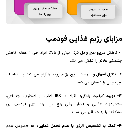
مزایای رژیم غذایی فودمپ
۱- کاهش سریع نفخ و دل درد:
بیش از ۷۵٪ افراد طی ۲ هفته کاهش
چشمگیر علائم را گزارش می کنند.
۲- کنترل اسهال و یبوست:
این رژیم روده را آرام می کند و انقباضات
غیرطبیعی را کاهش می دهد.
۳- بهبود کیفیت زندگی:
افراد با IBS اغلب از اضطراب اجتماعی،
محدودیت غذایی و فشار روانی رنج می برند. رژیم فودمپ این
مشکلات را به حداقل می رساند.
۴- کمک به تشخیص آلرژی یا عدم تحمل غذایی:
به خصوص عدم