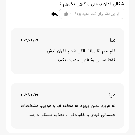
اشکالی نداره بستنی و کاچی بخوریم ؟
0
آیا این نظر برای شما مفید بود؟
منا
1403/04/09
گلم منم تقریبا۱۱سالگی شدم نگران نباش
فقط بستنی وکافئین مصرف نکنید
مینا
1403/04/29
نه عزیزم....سن پریود به منطقه آب و هوایی. مشخصات
جسمانی فردی و خانوادگی و تغذیه بستگی دارد...