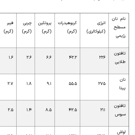
نام نان
انرژی
کربوهیدرات
پروتئین
چربی
فیبر
مسطح
(کیلوکالری)
(گرم)
(گرم)
(گرم)
(گرم)
رژیمی
تافتون
1.6
2.6
6.6
42.2
226
طلایی
نان
2.7
1.8
9.1
55.5
275
پیتا
تافتون
2.5
1.4
8.5
42.5
211
سبوس
لواش