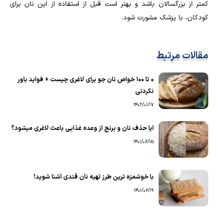
کمتر از بزرگسالان باشد و بهتر است قبل از استفاده از این نان برای
کودکان، با پزشک مشورت شود.
مقالات مرتبط
0 تا 100 خواص نان جو برای لاغری چیست + فواید باور
نکردنی
1402/01/17
ایا حذف نان و برنج از وعده غذایی باعث لاغری میشود؟
1401/06/15
با خوشمزه ترین طرز تهیه نان قندی آشنا شوید!
1401/06/19