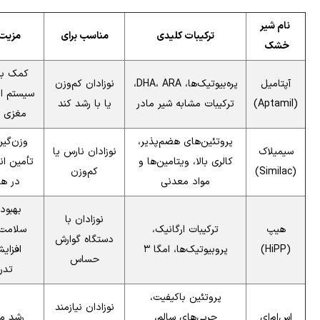
نام شیر
ترکیبات کلیدی
مناسب برای
مزیت
خشک
کمک به
آپتامیل
پره‌بیوتیک‌ها، DHA، ARA،
نوزادان کم‌وزن
سیستم ای
(Aptamil)
ترکیبات مشابه شیر مادر
یا با رشد کند
مغزی و
پروتئین‌های هضم‌پذیر،
وزن‌گیر
سیمیلاک
نوزادان نارس یا
کالری بالا، ویتامین‌ها و
تأمین ان
(Similac)
کم‌وزن
مواد معدنی
در هر
بهبود
نوزادان با
هیپ
ترکیبات ارگانیک،
سلامت 
دستگاه گوارش
(HiPP)
پروبیوتیک‌ها، امگا ۳
افزای
حساس
تدر
پروتئین باکیفیت،
نوزادان نیازمند
اس‌ام‌ای
چربی‌های سالم،
رشد مت