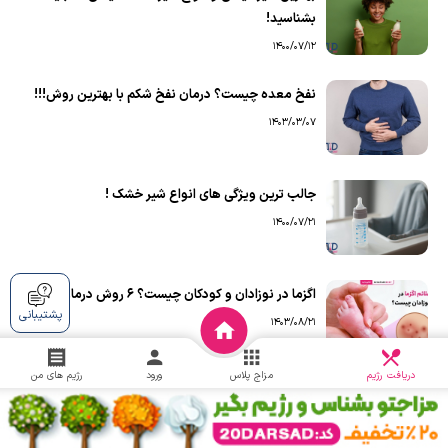
بشناسید!
1400/07/12
نفخ معده چیست؟ درمان نفخ شکم با بهترین روش!!!
1403/03/07
جالب ترین ویژگی های انواع شیر خشک !
1400/07/21
اگزما در نوزادان و کودکان چیست؟ 6 روش درمان
پشتیبانی
1403/08/21
دریافت
چالش
دریافت رژیم
مزاج پلاس
ورود
رژیم های من