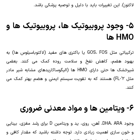
لاکتوز). این تغییرات باید با دلیل و توصیه پزشکی باشد.
5- وجود پروبیوتیک ها، پروبیوتیک ها و
HMO ها
ترکیباتی مثل GOS، FOS یا باکتری های مفید (لاکتوباسیلوس ها) به
بهبود هضم، کاهش نفخ و سلامت روده کمک می کنند. بعضی
شیرخشک ها حتی دارای HMO ها (الیگوساکاریدهای مشابه شیر مادر
مثل ۲’-FL) هستند که به تقویت سیستم ایمنی و هضم بهتر کمک می
کنند.
6- ویتامین ها و مواد معدنی ضروری
وجود DHA، ARA، آهن، روی، ید و ویتامین D برای رشد مغزی، بینایی
و خون سازی اهمیت زیادی دارد. توجه داشته باشید که مقدار کافی و