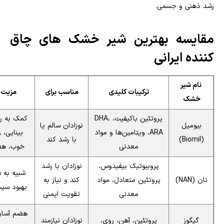
رشد ذهنی و جسمی.
مقایسه بهترین شیر خشک های چاق
کننده ایرانی
نام شیر
ترکیبات کلیدی
مناسب برای
مزیت 
خشک
پروتئین باکیفیت، DHA،
کمک به ر
بیومیل
نوزادان سالم یا
ARA، ویتامین‌ها و مواد
بینایی، 
(Biomil)
با رشد کند
معدنی
خوب، هض
پروبیوتیک بیفیدوس،
نوزادان با رشد
شبیه به ش
نان (NAN)
پروتئین متعادل، مواد
کند و نیاز به
بهبود سیس
معدنی
تقویت ایمنی
هضم آسان
گیگوز
پروتئین، آهن، روی،
نوزادان نیازمند