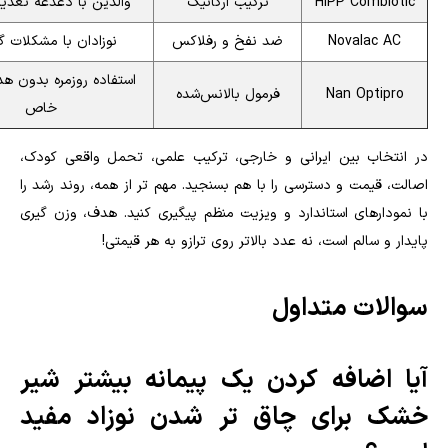
HiPP Combiotic
ترکیب ارگانیک
والدین با دغدغه تغذی
Novalac AC
ضد نفخ و رفلاکس
نوزادان با مشکلات گ
استفاده روزمره بدون ه
Nan Optipro
فرمول بالانس‌شده
خاص
در انتخاب بین ایرانی و خارجی، ترکیب علمی، تحمل واقعی کودک،
اصالت، قیمت و دسترسی را با هم بسنجید. مهم تر از همه، روند رشد را
با نمودارهای استاندارد و ویزیت منظم پیگیری کنید. هدف، وزن گیری
پایدار و سالم است، نه عدد بالاتر روی ترازو به هر قیمتی!
سوالات متداول
آیا اضافه کردن یک پیمانه بیشتر شیر
خشک برای چاق تر شدن نوزاد مفید