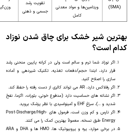
تقویت رشد
(SMA)
ویتامین‌ها و مواد معدنی
وزن‌گی
جسمی و ذهنی
کامل
بهترین شیر خشک برای چاق شدن نوزاد
کدام است؟
اگر نوزاد شما ترم و سالم است ولی در کرانه پایین منحنی رشد
قرار دارد، ابتدا حجم/دفعات تغذیه، تکنیک شیردهی و آماده
سازی را اصلاح کنید.
اگر رفلاکس دارد، AR می تواند کالری از دست رفته را حفظ کند.
اگر نشانه های حساسیت دارد (مدفوع خونی، بثورات، اگزما، نفخ
شدید و ...)، سراغ EHF و آمینواسیدی با نظر پزشک بروید.
اگر نارس و کم وزن است، فرمول های Post-Discharge/High-
Energy طبق نسخه، معمولاً بهترین کمک را می کنند.
در برخی موارد، پره و پروبیوتیک ها، HMO ها و DHA و ARA