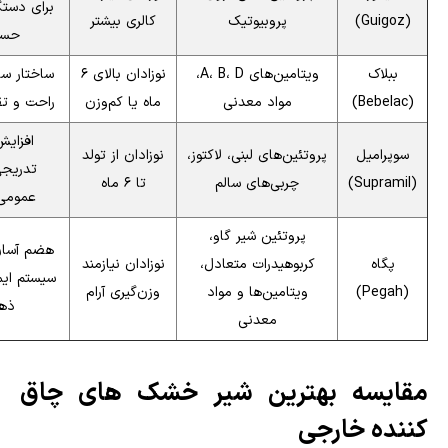
برای دستگ
(Guigoz)
پروبیوتیک
کالری بیشتر
حس
ببلاک
ویتامین‌های A، B، D،
نوزادان بالای ۶
ساختار س
(Bebelac)
مواد معدنی
ماه یا کم‌وزن
راحت و ت
افزای
سوپرامیل
پروتئین‌های لبنی، لاکتوز،
نوزادان از تولد
تدریجی
(Supramil)
چربی‌های سالم
تا ۶ ماه
عمومی
پروتئین شیر گاو،
هضم آسان
پگاه
کربوهیدرات متعادل،
نوزادان نیازمند
سیستم ایم
(Pegah)
ویتامین‌ها و مواد
وزن‌گیری آرام
ذه
معدنی
مقایسه بهترین شیر خشک های چاق
کننده خارجی