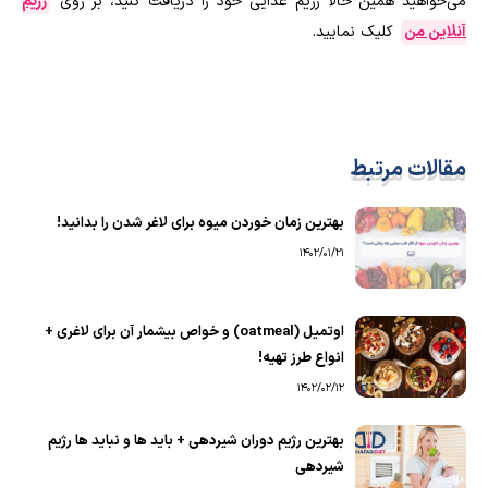
می‌خواهید همین حالا رژیم غذایی خود را دریافت کنید، بر روی
رژیم
آنلاین من
کلیک نمایید.
مقالات مرتبط
بهترین زمان خوردن میوه برای لاغر شدن را بدانید!
1402/01/21
اوتمیل (oatmeal) و خواص بیشمار آن برای لاغری +
انواع طرز تهیه!
1402/02/12
بهترین رژیم دوران شیردهی + باید ها و نباید ها رژیم
شیردهی