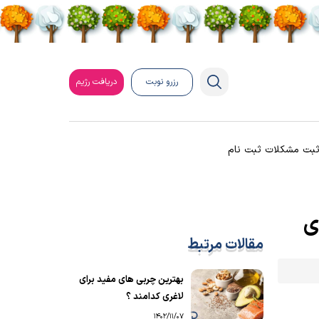
رزرو نوبت
دریافت رژیم
بت مشکلات ثبت نام
ی
مقالات مرتبط
بهترین چربی‌ های مفید برای
لاغری کدامند ؟
1402/11/07