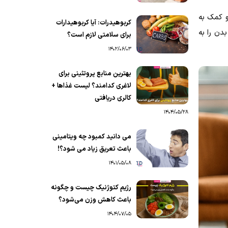
و کمک به
کربوهیدرات: آیا کربوهیدارات
دن را به
برای سلامتی لازم است؟
1402/06/03
بهترین منابع پروتئینی برای
لاغری کدامند؟ لیست غذاها +
کالری دریافتی
1404/05/28
می دانید کمبود چه ویتامینی
باعث تعریق زیاد می شود؟!
1401/05/08
رژیم کتوژنیک چیست و چگونه
باعث کاهش وزن می‌شود؟
1404/07/05