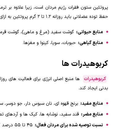
پروتئین ستون فقرات رژیم مردان است، زیرا علاوه بر تر
حفظ توده عضلانی باید روزانه ۱.۲ تا ۲ گرم پروتئین به ازای هر کیلوگرم وزن بدن مصرف کنند.
منابع حیوانی:
گوشت سفید (مرغ و ماهی)، گوشت قرمز 
منابع گیاهی:
حبوبات، سویا، کینوا و مغزها.
کربوهیدرات ها
کربوهیدرات
ها منبع اصلی انرژی برای فعالیت های روزا
بدنی ایجاد کند.
منابع مفید:
برنج قهوه ای، نان سبوس دار، جو دوسر، س
منابع مضر:
قند سفید، نوشابه ها، کیک ها و آردهای ت
نسبت توصیه شده برای مردان فعال:
۴۵ تا ۵۵ درصد کالری روزانه از کربوهیدرات های پیچیده.