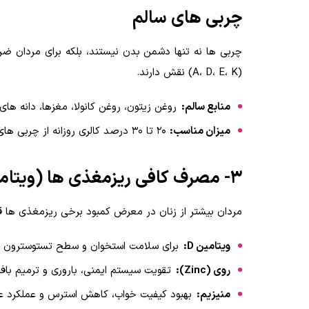
چربی های سالم
چربی ها نه تنها دشمن بدن نیستند، بلکه برای مردان ض
(A، D، E، K) نقش دارند.
منابع سالم:
روغن زیتون، روغن کانولا، مغزها، دانه ها
میزان مناسب:
۲۰ تا ۳۰ درصد کالری روزانه از چربی های سالم.
۳- مصرف کافی ریزمغذی ها (ویتامین ها و مواد معدنی)
مردان بیشتر از زنان در معرض کمبود برخی ریزمغذی ها قرا
ویتامین D:
برای سلامت استخوان و سطح تستوسترون حیا
روی (Zinc):
تقویت سیستم ایمنی، باروری و ترمیم باف
منیزیم:
بهبود کیفیت خواب، کاهش استرس و عملکرد ع