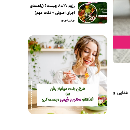
رژیم 80/20 چیست؟ (راهنمای
اجرای اصولی + نکات مهم)
1404/08/04
 غذایی و