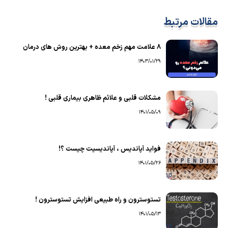
مقالات مرتبط
۸ علامت مهم زخم معده + بهترین روش های درمان
1403/01/29
مشکلات قلبی و علائم ظاهری بیماری قلبی !
1401/05/09
فواید آپاندیس ، آپاندیسیت چیست ؟!
1401/05/26
تستوسترون و راه طبیعی افزایش تستوسترون !
1401/05/13