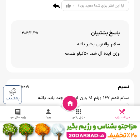
0
آیا این نظر برای شما مفید بود؟
پاسخ پشتیبان
1404/11/25
سلام وقتتون بخير باشه
وزن ایده آل شما 50کیلو هست
نسیم
1404/10/09
سلام قدم ۱۶۷ وزنم ۹۱ وزن ایده آلم چند باید باشه
پشتیبانی
0
آیا این نظر برای شما مفید بود؟
دریافت
چالش
دریافت رژیم
مزاج پلاس
ورود
رژیم های من
پاسخ پشتیبان
1404/10/14