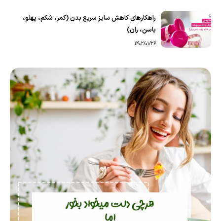
راهکارهای کاهش سایز سریع بدن (کمر، شکم، پهلو،
باسن، ران)
1402/01/26