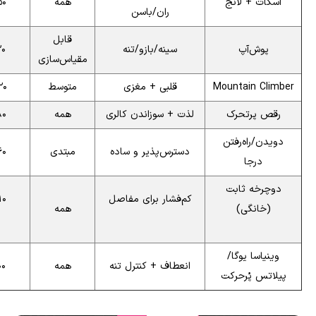
اسکات + لانج
همه
–۲۲۰
ران/باسن
قابل
پوش‌آپ
سینه/بازو/تنه
۲۰۰
مقیاس‌سازی
Mountain Climber
قلبی + مغزی
متوسط
–۳۲۰
رقص پرتحرک
لذت + سوزاندن کالری
همه
–۲۶۰
دویدن/راه‌رفتن
دسترس‌پذیر و ساده
مبتدی
–۲۴۰
درجا
دوچرخه ثابت
کم‌فشار برای مفاصل
–۳۲۰
(خانگی)
همه
وینیاسا یوگا/
انعطاف + کنترل تنه
همه
–۱۸۰
پیلاتس پُرحرکت