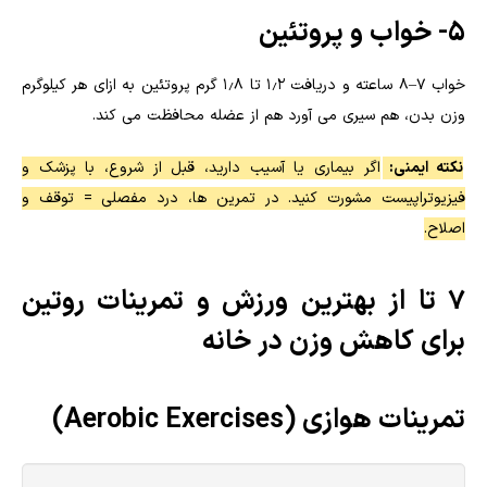
5- خواب و پروتئین
خواب ۷–۸ ساعته و دریافت ۱٫۲ تا ۱٫۸ گرم پروتئین به ازای هر کیلوگرم
وزن بدن، هم سیری می آورد هم از عضله محافظت می کند.
نکته ایمنی:
اگر بیماری یا آسیب دارید، قبل از شروع، با پزشک و
فیزیوتراپیست مشورت کنید. در تمرین ها، درد مفصلی = توقف و
اصلاح.
7 تا از بهترین ورزش و تمرینات روتین
برای کاهش وزن در خانه
تمرینات هوازی (Aerobic Exercises)