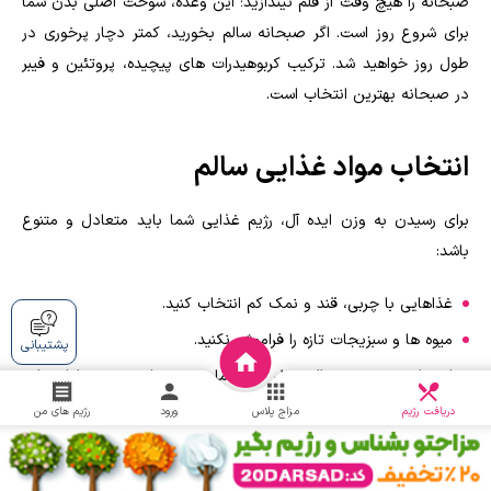
صبحانه را هیچ وقت از قلم نیندازید؛ این وعده، سوخت اصلی بدن شما
برای شروع روز است. اگر صبحانه سالم بخورید، کمتر دچار پرخوری در
طول روز خواهید شد. ترکیب کربوهیدرات های پیچیده، پروتئین و فیبر
در صبحانه بهترین انتخاب است.
انتخاب مواد غذایی سالم
برای رسیدن به وزن ایده آل، رژیم غذایی شما باید متعادل و متنوع
باشد:
غذاهایی با چربی، قند و نمک کم انتخاب کنید.
میوه ها و سبزیجات تازه را فراموش نکنید.
پشتیبانی
از منابع پروتئینی سالم مثل مرغ، ماهی، حبوبات و مغزها استفاده
دریافت
کنید.
چالش
دریافت رژیم
مزاج پلاس
ورود
رژیم های من
لبنیات کم چرب را جایگزین انواع پرچرب کنید.
به جای خوراکی های پرکالری مثل چیپس، شیرینی و نوشابه های گازدار،