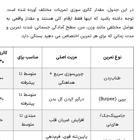
در این جدول، مقدار کالری سوزی تمرینات مختلف آورده شده است.
توجه داشته باشید که اینها فقط ارقام کلی هستند و مقدار واقعی به
عوامل مختلفی مانند وزن، سن، سطح آمادگی جسمانی، شدت تمرین و
مدت زمانی که برای هر تمرین اختصاص می دهید بستگی دارد.
کالر
نوع تمرین
مزیت اصلی
مناسب برای
۳۰دقیق
چربی‌سوزی سریع +
متوسط تا
طناب‌زدن
–۴۵۰
هماهنگی
پیشرفته
متوسط تا
برپی (Burpee)
درگیر کردن کل بدن
–۳۵۰
پیشرفته
جامپینگ‌جک/
مبتدی تا
افزایش ضربان قلب
–۲۵۰
های‌نی
متوسط
پایین‌تنه قوی، فرم‌دهی