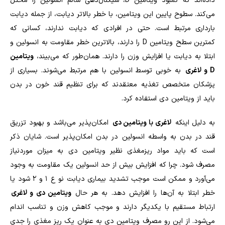
داده‌اند که کمبود ویتامین
D
، سیگنال‌دهی سالم انسولین را مختل
می‌کند. سطوح پایین این ویتامین، با خطر بالاتر دیابت، از جمله دیابت
بارداری مرتبط است. حتی در افرادی که دیابت ندارند، کسانی که
کمترین سطح ویتامین
D
را دارند، بالاترین خطر مقاومت به انسولین و
ابتلا به دیابت یا افزایش وزن را دارند. همان‌طور که می‌بیند،
ویتامین
D
و لاغری
به خوبی توسط انسولین با هم مرتبط می‌شوند. بسیاری از
پزشکان متخصص تغذیه معتقدند که برای تنظیم قند خون در بدن
باید از ویتامین دی استفاده کرد.
به دلیل اینکه
لاغری با ویتامین دی
امکان‌پذیر می‌باشد و بهبود تزریق
قند در بدن به واسطه انسولین در بدن امکان‌پذیر است. شایان ذکر
است که باید مواد ریزمغذی نظیر ویتامین دی به میزان موردنیاز
مصرف شود. چرا که افزایش بیش از حد انسولین یک مقاومت به وجود
می‌آورد و ممکن است موجب تشدید بیماری دیابت نو ع 1 و 2 شود یا
خطر ابتلا به آن‌ها را افزایش دهد. به هر حال
ویتامین دی و لاغری
ارتباط مستقیم با یکدیگر دارند و موجب کاهش وزن و تناسب اندام
می‌شود. از این رو مصرف ویتامین دی به عنوان یک ریز مغذی را جدی