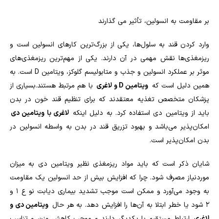
بر مقاومت به انسولین، تأثیر می‌ گذارند
وارد کردن قند به سلول‌ها، یکی از بزرگ‌ترین کارهای انسولین است و
ریزمغذی‌ها نقش مهمی در آن دارند. یکی از مهم‌ترین ریزمغذی‌های
موثر بر عملکرد انسولین و جذب و متابولیسم گلوکز، ویتامین
D
است. به
همین دلیل است که
ویتامین
D
و لاغری
با هم مرتبط هستند.بسیاری از
پزشکان متخصص تغذیه معتقدند که برای تنظیم قند خون در بدن
باید از ویتامین دی استفاده کرد. به دلیل اینکه
لاغری با ویتامین دی
امکان‌پذیر می‌باشد و بهبود تزریق قند در بدن به واسطه انسولین در
بدن امکان‌پذیر است.
شایان ذکر است که باید مواد ریزمغذی نظیر ویتامین دی به میزان
موردنیاز مصرف شود. چرا که افزایش بیش از حد انسولین یک مقاومت
به وجود می‌آورد و ممکن است موجب تشدید بیماری دیابت نو ع 1 و
2 شود یا خطر ابتلا به آن‌ها را افزایش دهد. به هر حال
ویتامین دی و
لاغری
ارتباط مستقیم با یکدیگر دارند و موجب کاهش وزن و تناسب