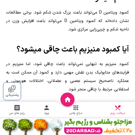
کمبود ویتامین D می‌تواند باعث بزرگ شدن شکم شود. برخی مطالعات
نشان داده‌اند که کمبود ویتامین D می‌تواند باعث افزایش وزن در
ناحیه شکم و چربی‌زایی مرکزی شود.
آیا کمبود منیزیم باعث چاقی میشود؟
کمبود منیزیم به تنهایی نمی‌تواند باعث چاقی شود، اما منیزیم در
فرایندهای متابولیک بدن نقش مهمی دارد و کمبود آن ممکن است به
عملکرد ناصحیح سیستم عصبی و عضلانی، اختلالات هورمونی و
استقلابی مرتبط با چاقی منجر شود.
پشتیبانی
بهترین مولتی ویتامین برای افزایش وزن
دریافت
چالش
دریافت رژیم
مزاج پلاس
ورود
رژیم های من
کودک کدام است؟