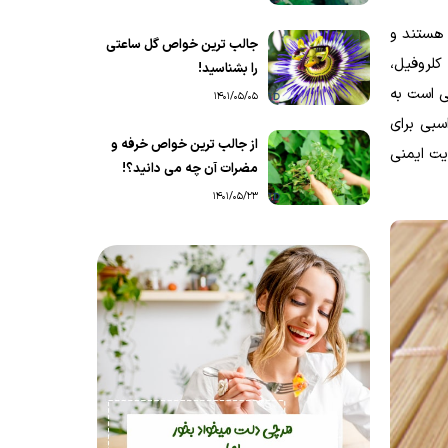
ک هستند و
جالب ترین خواص گل ساعتی
دیم، پتاسیم، آهن، کلروفیل،
را بشناسید!
ی است به
1401/05/05
سبی برای
از جالب ترین خواص خرفه و
یت ایمنی
مضرات آن چه می دانید؟!
1401/05/23