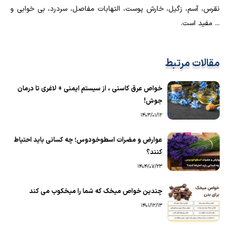
نقرس، آسم، زگیل، خارش پوست، التهابات مفاصل، سردرد، بی خوابی و
... مفید است.
مقالات مرتبط
خواص عرق کاسنی ، از سیستم ایمنی + لاغری تا درمان
جوش!
1403/01/12
عوارض و مضرات اسطوخودوس؛ چه کسانی باید احتیاط
کنند؟
1404/07/23
چندین خواص میخک که شما را میخکوب می کند
1401/12/13