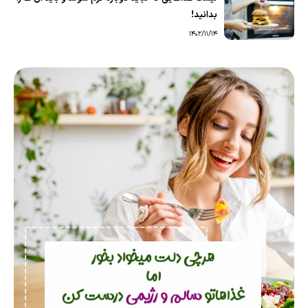
بدانید!
1402/11/14