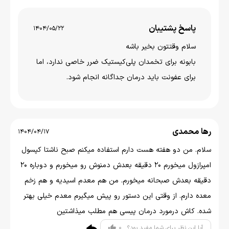
پاسخ پشتیبان
1404/05/22
سلام وقتتون بخير باشه
بابونه برای تخمدان پلی‌کیستیک ضرر خاصی ندارد، اما
برای عفونت باید درمان جداگانه انجام شود.
رها محمدی
1404/04/17
سلام. من دو هفته هست دارم استفاده میکنم صبح ناشتا کپسول
امپرازول میخورم 20 دقیقه بعدش دمنوش رو میخورم و دوباره 20
دقیقه بعدش صبحانه میخورم. من هم معدم اسیدیه و هم زخم
معده دارم. از وقتی این دستور رو پیش میگیرم معدم خیلی بهتر
شده. کاش درمورد درمان پیسی هم مطلب میذاشتین
0
آیا این نظر برای شما مفید بود؟