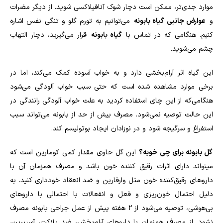
موارد جدی‌تر، ممکن است دچار شوک آنافیلاکسی شوید. از دیگر مضرات
و
عوارض جانبی گیاه بابونه
می‌توانیم به تورم گلو و تنگی نفس اشاره
کنیم. هنگامی که در تماس با
گیاه بابونه
قرار می‌گیرید، دچار التهاب
چشم می‌شوید.
این گیاه اثر آرام‌بخشی دارد و به خواب آسوده کمک می‌کند، اما در
برخی موارد مشاهده شده است که حتی سبب خواب آلودگی می‌شود
هنگامی‌که از این چای استفاده کردید به علت خواب آلودگی رانندگی در
این حالت توصیه نمی‌شود. مصرف بیش از حد از بابونه می‌تواند سبب
استفراغ و سرگیجه شود و در نوزادان ایجاد بوتولیسم کند.
گل بابونه برای چی خوبه؟
این گل
حاوی مقدار کمی کومارین است که
میتواند دارای اثرات رقیق کننده خون باشد و مصرف همزمان آن با
داروهای رقیق‌کننده خون مثل وارفارین و ضد انعقاد خودداری کنید. به
دلیل احتمال خون‌ریزی و فعل و انفعالات با احتمالی با داروهای
بی‌هوشی، توصیه می‌شود از ۲ هفته پیش از عمل جراحی بابونه مصرف
نشود. از مصرف همزمان با داروهای آرام‌بخش، ضد پلاکت، آسپیرین،