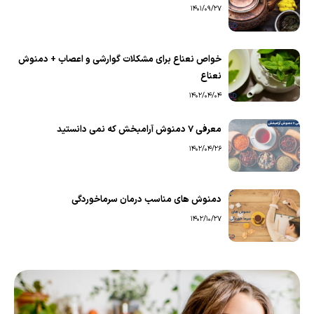
1401/09/27
خواص نعناع برای مشکلات گوارشی و اعصاب + دمنوش
نعناع
1402/04/04
معرفی 7 دمنوش آرامبخش که نمی‌ دانستید
1402/04/26
دمنوش های مناسب درمان سرماخوردگی
1402/10/27