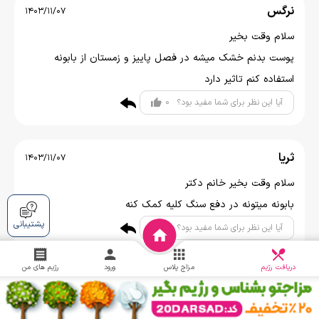
نرگس
1403/11/07
سلام وقت بخیر
پوست بدنم خشک میشه در فصل پاییز و زمستان از بابونه
استفاده کنم تاثیر دارد
0
آیا این نظر برای شما مفید بود؟
ثریا
1403/11/07
سلام وقت بخیر خانم دکتر
بابونه میتونه در دفع سنگ کلیه کمک کنه
پشتیبانی
0
آیا این نظر برای شما مفید بود؟
دریافت
چالش
دریافت رژیم
مزاج پلاس
ورود
رژیم های من
جاوید
1403/11/07
بابونه ادرار را زیاد میکند و کمک میکند به دفع سنگ