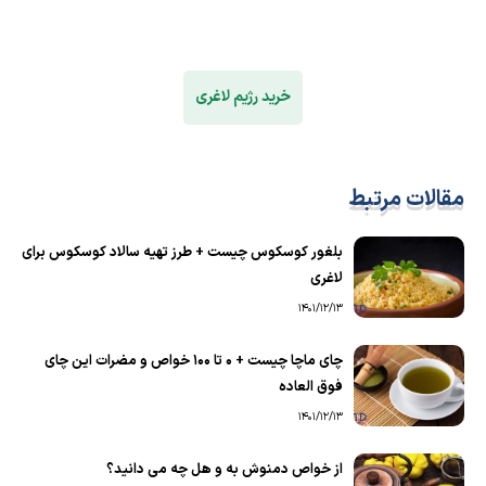
خرید رژیم لاغری
مقالات مرتبط
بلغور کوسکوس چیست + طرز تهیه سالاد کوسکوس برای
لاغری
1401/12/13
چای ماچا چیست + 0 تا 100 خواص و مضرات این چای
فوق العاده
1401/12/13
از خواص دمنوش به و هل چه می دانید؟