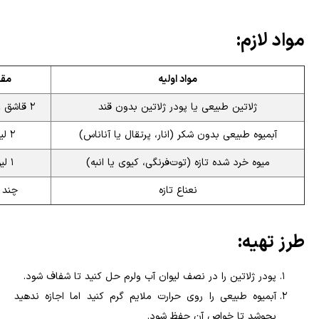
مواد لازم:
مواد اولیه
مقد
ژلاتین طبیعی یا پودر ژلاتین بدون قند
۲ قاشق غذاخوری
آبمیوه طبیعی بدون شکر (انار، پرتقال یا آناناس)
۲ لیوان
میوه خرد شده تازه (توت‌فرنگی، کیوی یا انبه)
۱ لیوان
نعناع تازه
چند 
طرز تهیه:
پودر ژلاتین را در نصف لیوان آب ولرم حل کنید تا شفاف شود.
آبمیوه طبیعی را روی حرارت ملایم گرم کنید اما اجازه ندهید
بجوشد تا خواص آن حفظ شود.