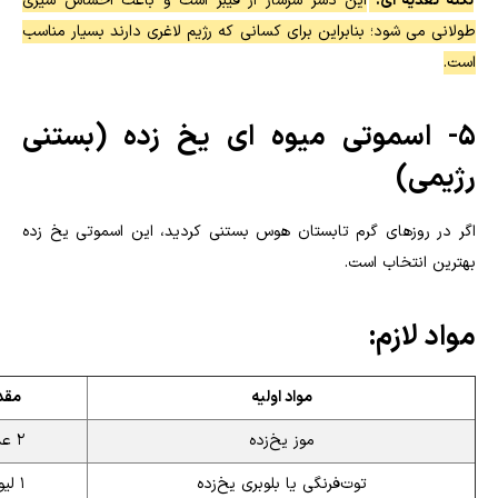
نکته تغذیه ای:
این دسر سرشار از فیبر است و باعث احساس سیری
طولانی می شود؛ بنابراین برای کسانی که رژیم لاغری دارند بسیار مناسب
است.
۵- اسموتی میوه ای یخ زده (بستنی
رژیمی)
اگر در روزهای گرم تابستان هوس بستنی کردید، این اسموتی یخ زده
بهترین انتخاب است.
مواد لازم:
مواد اولیه
مقدا
موز یخ‌زده
۲ عدد
توت‌فرنگی یا بلوبری یخ‌زده
۱ لیوان