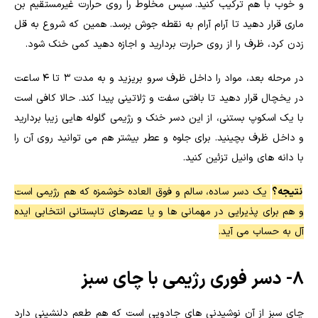
و خوب با هم ترکیب کنید. سپس مخلوط را روی حرارت غیرمستقیم بن
ماری قرار دهید تا آرام آرام به نقطه جوش برسد. همین که شروع به قل
زدن کرد، ظرف را از روی حرارت بردارید و اجازه دهید کمی خنک شود.
در مرحله بعد، مواد را داخل ظرف سرو بریزید و به مدت ۳ تا ۴ ساعت
در یخچال قرار دهید تا بافتی سفت و ژلاتینی پیدا کند. حالا کافی است
با یک اسکوپ بستنی، از این دسر خنک و رژیمی گلوله هایی زیبا بردارید
و داخل ظرف بچینید. برای جلوه و عطر بیشتر هم می توانید روی آن را
با دانه های وانیل تزئین کنید.
نتیجه؟
یک دسر ساده، سالم و فوق العاده خوشمزه که هم رژیمی است
و هم برای پذیرایی در مهمانی ها و یا عصرهای تابستانی انتخابی ایده
آل به حساب می آید.
8- دسر فوری رژیمی با چای سبز
چای سبز از آن نوشیدنی های جادویی است که هم طعم دلنشینی دارد