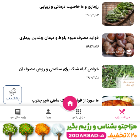
رزماری و ۱۰ خاصیت درمانی و زیبایی
1402/11/03
فواید مصرف میوه بلوط و درمان چندین بیماری
1402/10/16
خواص گیاه شنگ برای سلامتی و روش مصرف آن
1402/11/01
پشتیبانی
۱۰ مورد از فواید مصرف ماهی شیر جنوب
1402/11/15
دریافت
چالش
دریافت رژیم
مزاج پلاس
ورود
رژیم های من