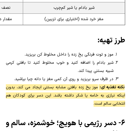
شیر بادام یا شیر کم‌چرب
نصف ل
مغز خرد شده (اختیاری برای تزیین)
مقدار د
طرز تهیه:
موز و توت فرنگی یخ زده را داخل مخلوط کن بریزید.
شیر بادام را اضافه کنید و خوب مخلوط کنید تا بافتی کرمی
شبیه بستنی پیدا کند.
در ظرف سرو بریزید و روی آن کمی مغز یا دانه چیا بپاشید.
نکته تغذیه ای:
موز یخ زده بافتی مشابه بستنی ایجاد می کند، بدون
اینکه نیازی به خامه یا شکر داشته باشد. این دسر برای کودکان هم
انتخابی سالم است.
6- دسر رژیمی با هویج؛ خوشمزه، سالم و