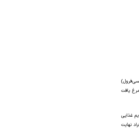
می در سلامت بدن ایفا می‌کند. این ویتامین به دو دسته D2 (ارگوکلسی‌فرول)
زرده تخم مرغ یافت
یم غذایی
راد نهایت