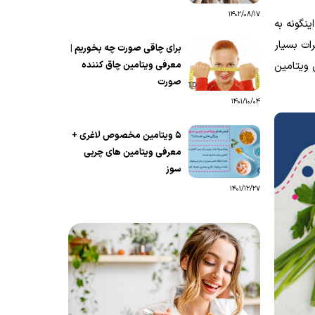
1402/08/17
نگونه به
ات بسیار
برای چاقی صورت چه بخوریم |
معرفی ویتامین چاق کننده
 ویتامین
صورت
1401/10/04
5 ویتامین مخصوص لاغری +
معرفی ویتامین‌ های چربی
سوز
1401/12/27