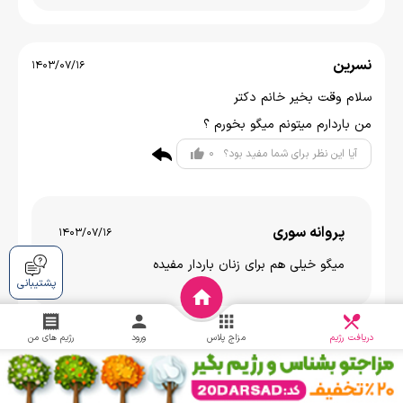
نسرین
1403/07/16
سلام وقت بخیر خانم دکتر
من باردارم میتونم میگو بخورم ؟
0
آیا این نظر برای شما مفید بود؟
پروانه سوری
1403/07/16
میگو خیلی هم برای زنان باردار مفیده
پشتیبانی
دریافت
چالش
دریافت رژیم
مزاج پلاس
ورود
رژیم های من
پریسا کتابی
1403/07/16
سلام وقت بخیر ماهی سالمون به مقدار کم در دوران بارداری