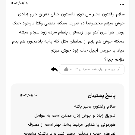
...
1404/01/18
سلام وقتتون بخیر من توی تابستون خیلی تعریق دارم زیادی
جوش میزنم مخصوصا در صورت ممکنه بعضی وقتا باوجود خنک
بودن هوا عرق کنم توی زمستون پاهام سرده زود سردم میشه
ممکنه جوش هم بزنم از غذاهای مثل کله پاچه بادمجون هم بدم
میاد با خوردن آجیل جات زود جوش میزنم
مزاحم چیه؟
0
آیا این نظر برای شما مفید بود؟
پاسخ پشتیبان
1404/01/20
سلام وقتتون بخير باشه
تعریق زیاد و جوش زدن ممکن است به عوامل
هورمونی یا غذایی مرتبط باشد. بهتر است از مصرف
غذاهای چرب و سنگین پرهیز کنید و با پزشک مشورت