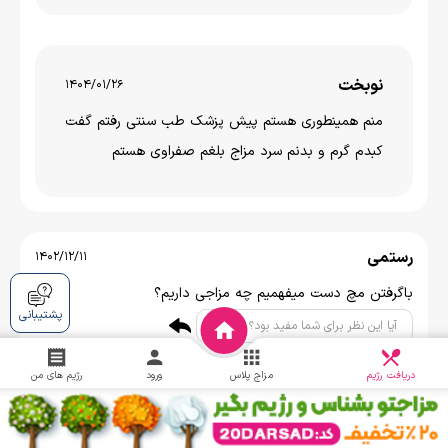
نوبخت
1404/01/26
منم همینطوری هستم پیش پزشک طب سنتی رفتم گفت
کبدم گرم و بدنم سرد مزاج بلغم صفراوی هستم
رستمی
1402/12/11
باگرفتن مچ دست میفهمیم چه مزاجی داریم؟
پشتیبانی
0
آیا این نظر برای شما مفید بود؟
دریافت
چالش
دریافت رژیم
مزاج پلاس
ورود
رژیم های من
پاسخ پشتیبان
1402/12/12