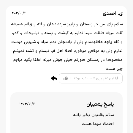
ی. احمدی
1403/01/11
سلام پای من در زمستان و پاییز سرده.دهان و لثه و زبانم همیشه
آفت میزنه طاقت سرما ندارم.به گوشت و پسته و ترشیجات و کدو
و کله پاچه علاقهمندم ولی از بادنجان بدم میاد و شیرینی دوست
ندارم ولی یه موقعی میخورم اصلا اهل آب نیستم و تشنه نمیشم
مخصوصا در زمستان صورتم خیلی جوش میزنه .لطفا بگید مزاجم
چی هست
1
آیا این نظر برای شما مفید بود؟
پاسخ پشتیبان
1403/01/11
سلام وقتتون بخير باشه
احتمالا سودا هست