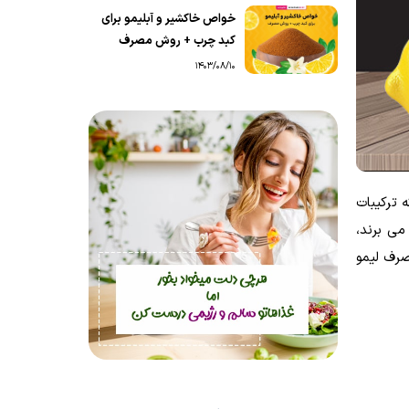
خواص خاکشیر و آبلیمو برای
کبد چرب + روش مصرف
1403/08/10
 ترکیبات
فراد خاص، مانند کسانی که از بیماری رفلاکس اسید معده (GERD) رنج می برند،
صرف لیمو