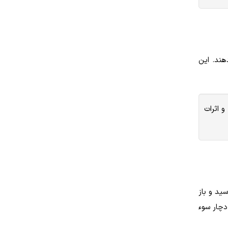
هند. این
بتابلاکرها (Beta blockers) تداخل دارد و اثرات
اسید و باز
دچار سوء