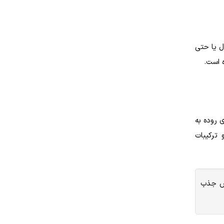
ئمی نظیر نفخ، اسهال یا حتی
سیت دیواره های روده به
ترکیبات
هش جذب