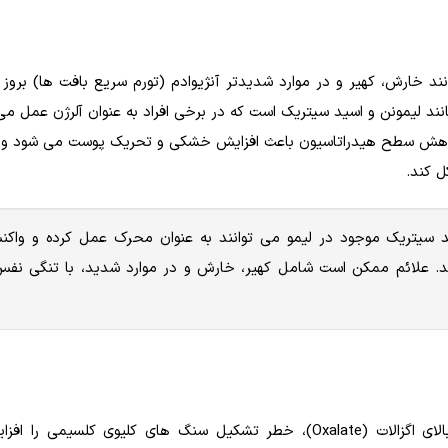
 خارش، کهیر و در موارد شدیدتر آنژیوادم (تورم سریع بافت ها) بروز پ
ند لیمونن و اسید سیتریک است که در برخی افراد به عنوان آلرژن عمل می 
اهش سطح هیدراتاسیون باعث افزایش خشکی و تحریک پوست می شود و م
ل کند.
Limon)، فلاونوئیدها (Flavonoids) و اسید سیتریک موجود در لیمو می توانند به عنوان محرک عمل کرده و
د. علائم ممکن است شامل کهیر، خارش و در موارد شدید، با تنگی نفس
استفاده زیاد از لیموترش ممکن است به دلیل مقادیر بالای اگزالات (Oxalate)، خطر تشکیل سنگ های کلیوی کلس