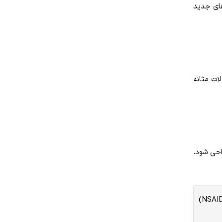
های جدید
لات مثانه
احی شود.
لیمو می تواند با داروهایی مانند مهارکننده های آنزیم مبدل آنژیوتانسین (ACE inhibitors)، داروهای ضدالتهاب غیراستروئیدی (NSAIDs)