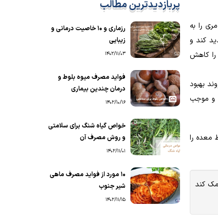
پربازدیدترین مطالب
د به مری را به
رزماری و ۱۰ خاصیت درمانی و
د کند و
زیبایی
ار مصرف را کاهش
1402/11/03
فواید مصرف میوه بلوط و
ند بهبود
درمان چندین بیماری
د و موجب
1402/10/16
خواص گیاه شنگ برای سلامتی
 معده را
و روش مصرف آن
1402/11/01
۱۰ مورد از فواید مصرف ماهی
ی بالا می تواند محیط معده را اسیدی تر کرده و به باکتری هایی مانند Helicobacter pylori کمک کند
شیر جنوب
1402/11/15