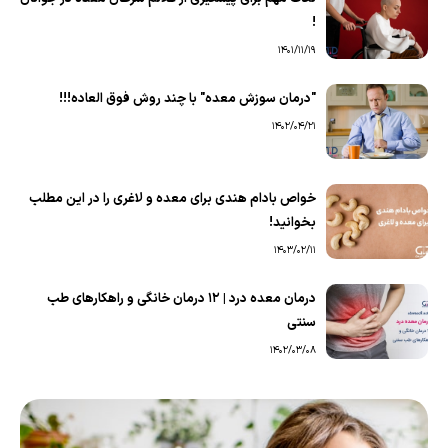
!
1401/11/19
"درمان سوزش معده" با چند روش فوق العاده!!!
1402/04/21
خواص بادام هندی برای معده و لاغری را در این مطلب
بخوانید!
1403/02/11
درمان معده درد | 12 درمان خانگی و راهکارهای طب
سنتی
1402/03/08