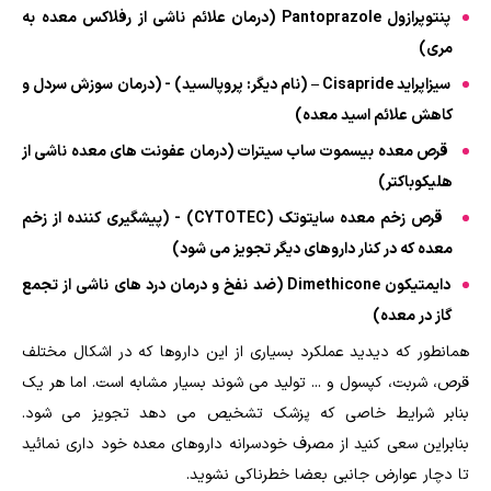
پنتوپرازول Pantoprazole (درمان علائم ناشی از رفلاکس معده به
مری)
سیزاپراید Cisapride – (نام دیگر: پروپالسید) - (درمان سوزش سردل و
کاهش علائم اسید معده)
قرص معده بیسموت ساب سیترات (درمان عفونت های معده ناشی از
هلیکوباکتر)
قرص زخم معده سایتوتک (CYTOTEC) - (پیشگیری کننده از زخم
معده که در کنار داروهای دیگر تجویز می شود)
دایمتیکون Dimethicone (ضد نفخ و درمان درد های ناشی از تجمع
گاز در معده)
همانطور که دیدید عملکرد بسیاری از این داروها که در اشکال مختلف
قرص، شربت، کپسول و ... تولید می شوند بسیار مشابه است. اما هر یک
بنابر شرایط خاصی که پزشک تشخیص می دهد تجویز می شود.
بنابراین سعی کنید از مصرف خودسرانه داروهای معده خود داری نمائید
تا دچار عوارض جانبی بعضا خطرناکی نشوید.