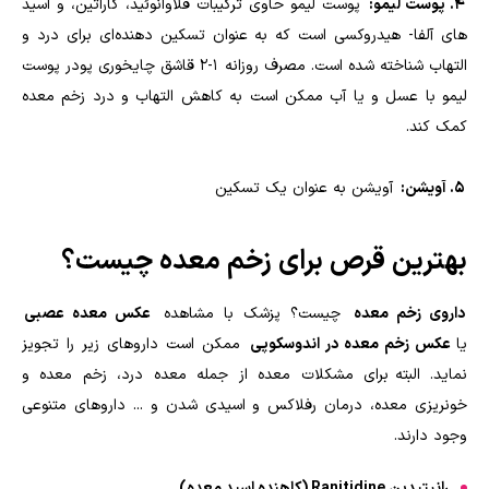
4. پوست لیمو:
پوست لیمو حاوی ترکیبات فلاوانوئید، کاراتین، و اسید
های آلفا- هیدروکسی است که به عنوان تسکین دهنده‌ای برای درد و
التهاب شناخته شده است. مصرف روزانه 1-2 قاشق چایخوری پودر پوست
لیمو با عسل و یا آب ممکن است به کاهش التهاب و درد زخم معده
کمک کند.
5. آویشن:
آویشن به عنوان یک تسکین
بهترین قرص برای زخم معده چیست؟
داروی زخم معده
چیست؟ پزشک با مشاهده
عکس معده عصبی
یا
عکس زخم معده در اندوسکوپی
ممکن است داروهای زیر را تجویز
نماید. البته برای مشکلات معده از جمله معده درد، زخم معده و
خونریزی معده، درمان رفلاکس و اسیدی شدن و ... داروهای متنوعی
وجود دارند.
رانیتیدین Ranitidine (کاهنده اسید معده)