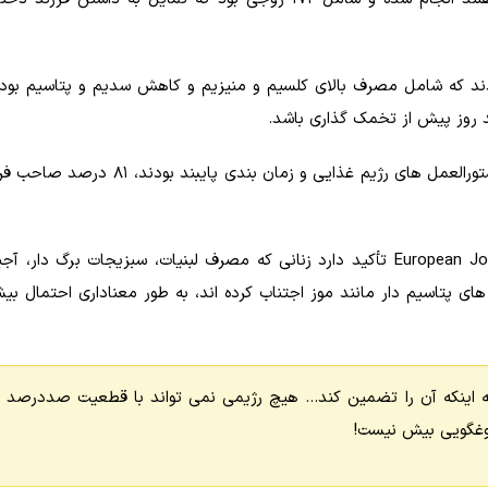
 را دنبال کردند که شامل مصرف بالای کلسیم و منیزیم و کاهش سدیم و پتاسیم بود.
د روز پیش از تخمک گذاری باشد.
نتایج نشان داد که از میان ۳۲ زنی که به طور کامل به دستورالعمل های رژیم غذایی و زم
مقاله منتشر شده در European Journal of Clinical Nutrition - 2010 تأکید دارد زنانی که مصرف لبنیات، سبزیجات بر
ای پتاسیم دار مانند موز اجتناب کرده اند، به طور معناداری احتمال بیش
، نه اینکه آن را تضمین کند… هیچ رژیمی نمی تواند با قطعیت صددرصد
روغگویی بیش نیست!