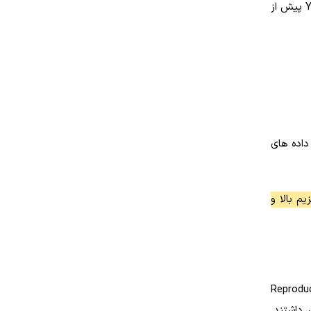
بر این اساس، توصیه می شود برای افزایش احتمال دخترزایی، مقاربت ۲٫۵ تا ۳ روز پیش از تخمک گذاری انجام شود تا اسپرم های Y پیش از
داده های
م بالا و
ی به پژوهشی اشاره دارد که در سال ۲۰۱۰ توسط نورلاندر و همکارانش در مجله Reproductive
تن فرزند دختر داشتند.