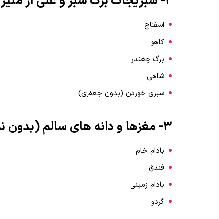
2- سبزیجات برگ سبز و غنی از منیزیم
اسفناج
کاهو
برگ چغندر
شاهی
سبزی خوردن (بدون جعفری)
3- مغزها و دانه های سالم (بدون نمک)
بادام خام
فندق
بادام زمینی
گردو