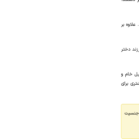
 علاوه بر
ان بندی پایبند بودند، ۸۱ درصد صاحب فرزند دختر
گ دار، آجیل خام و
تری برای
 جنسیت