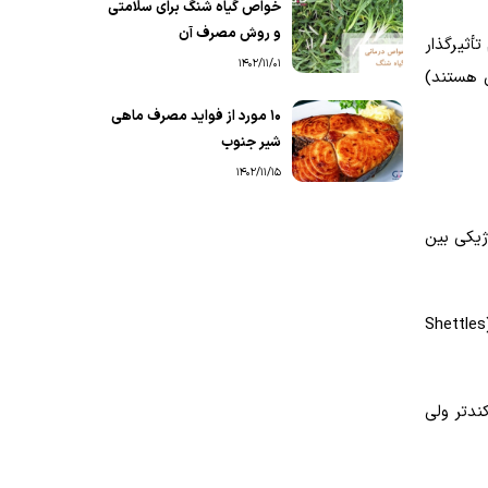
خواص گیاه شنگ برای سلامتی
و روش مصرف آن
أثیرگذار
1402/11/01
اسپرم های Y (که مسئول پسرزایی هستند)
۱۰ مورد از فواید مصرف ماهی
شیر جنوب
1402/11/15
ژیکی بین
بر اساس شواهد علمی، تأثیر زمان بندی مقاربت نسبت به تخمک گذاری بر تعیین جنسیت جنین، عمدتاً بر پایه «روش شتلز» (Shettles
 عمر کوتاه تری دارند، در حالی که اسپرم های X (مونث) کندتر ولی