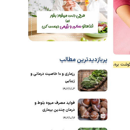
پربازدیدترین مطالب
 و ذرت، میوه های دارای ویتامین C و همچنین گوشت بره،
رزماری و ۱۰ خاصیت درمانی و
زیبایی
1402/11/03
فواید مصرف میوه بلوط و
درمان چندین بیماری
1402/10/16