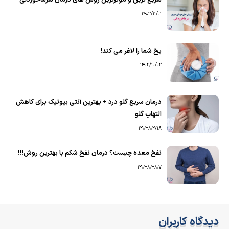
سریع ترین و موثرترین روش های درمان سرماخوردگی
1402/11/01
یخ شما را لاغر می کند!
1402/10/02
درمان سریع گلو درد + بهترین آنتی بیوتیک برای کاهش
التهاب گلو
1403/02/18
نفخ معده چیست؟ درمان نفخ شکم با بهترین روش!!!
1403/03/07
دیدگاه کاربران