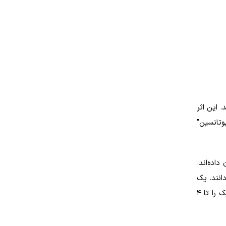
 این اثر
وتانسین"
اده‌اند.
انند. یک
مطالعه بر روی افراد دارای اضافه وزن نشان داد که مکمل پروتئین آب پنیر، ۵۴ گرم در روز به مدت ۱۲ هفته، فشار خون سیستولیک را تا ۴