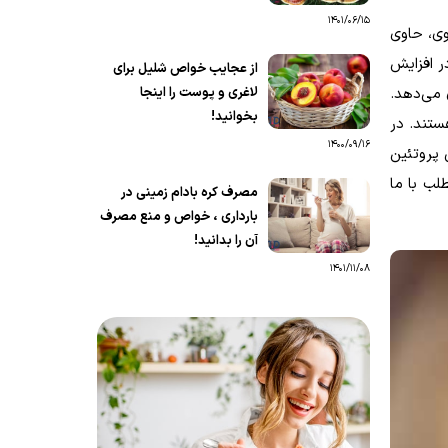
1401/06/15
وی، حاوی
ر افزایش
از عجایب خواص شلیل برای
لاغری و پوست را اینجا
 می‌دهد.
بخوانید!
ستند. در
1400/09/16
 پروتئین
لب با ما
مصرف کره بادام زمینی در
بارداری ، خواص و منع مصرف
آن را بدانید!
1401/11/08