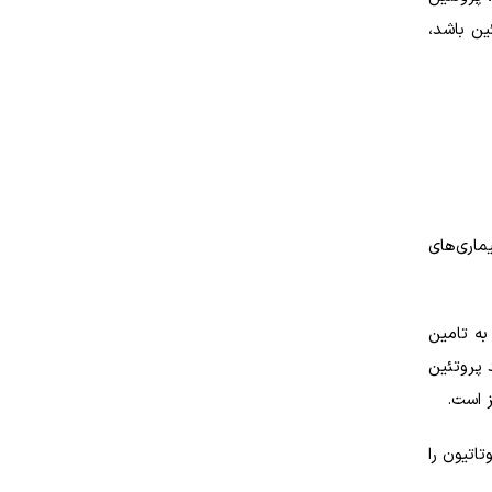
ین باشد،
ماری‌های
به تامین
 پروتئین
ز است.
اتیون را