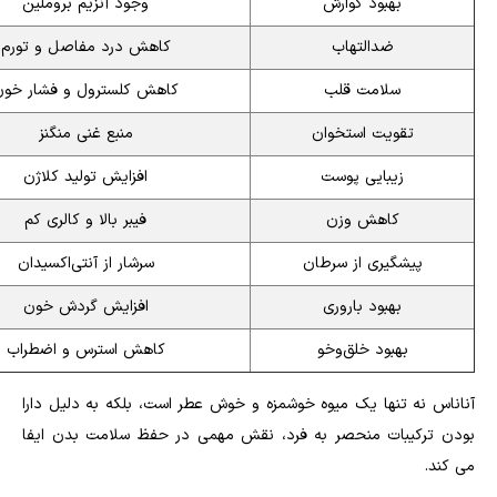
بهبود گوارش
وجود آنزیم بروملین
ضدالتهاب
کاهش درد مفاصل و تورم
سلامت قلب
کاهش کلسترول و فشار خون
تقویت استخوان
منبع غنی منگنز
زیبایی پوست
افزایش تولید کلاژن
کاهش وزن
فیبر بالا و کالری کم
پیشگیری از سرطان
سرشار از آنتی‌اکسیدان
بهبود باروری
افزایش گردش خون
بهبود خلق‌وخو
کاهش استرس و اضطراب
آناناس نه تنها یک میوه خوشمزه و خوش عطر است، بلکه به دلیل دارا
بودن ترکیبات منحصر به فرد، نقش مهمی در حفظ سلامت بدن ایفا
می کند.