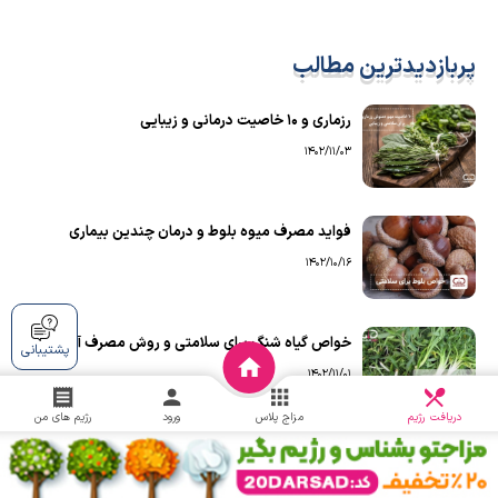
پربازدیدترین مطالب
رزماری و ۱۰ خاصیت درمانی و زیبایی
1402/11/03
فواید مصرف میوه بلوط و درمان چندین بیماری
1402/10/16
خواص گیاه شنگ برای سلامتی و روش مصرف آن
پشتیبانی
1402/11/01
دریافت
چالش
دریافت رژیم
مزاج پلاس
ورود
رژیم های من
۱۰ مورد از فواید مصرف ماهی شیر جنوب
1402/11/15