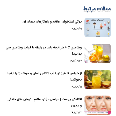
مقالات مرتبط
پوکی استخوان: علائم و راهکارهای درمان آن
1402/09/21
ویتامین C + هر آنچه باید در رابطه با فواید ویتامین سی
بدانید!
1402/04/22
از خواص تا طرز تهیه آب آناناس آسان و خوشمزه را اینجا
بخوانید!
1400/09/15
افتادگی پوست | عوامل مؤثر، علائم، درمان های خانگی
و مدرن
1402/01/22