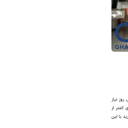
 25 تا 50 سالگی به حدود 2000 کالری در طول روز نیاز
اس میزان کالری دریافتی یک قانون بسیار مهم وجود دارد، اگر در طول روز 500 کالری کمتر از
 فرض کنید که 12 کیلو اضافه وزن دارید با این