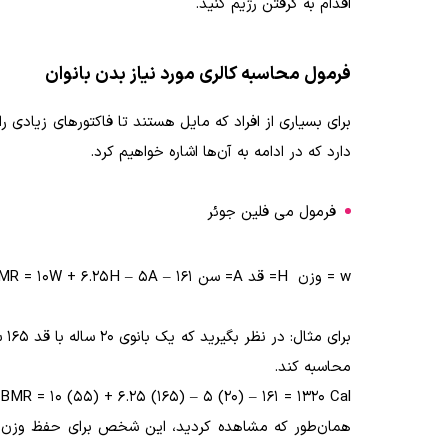
اقدام به گرفتن رژیم کنید.
فرمول محاسبه کالری مورد نیاز بدن بانوان
برای بسیاری از افراد که مایل هستند تا فاکتور‌های زیادی ر
دارد که در ادامه به آن‌ها اشاره خواهیم کرد.
فرمول می‌ فلین جوئر
w = وزن
H= قد
A= سن
MR = 10W + 6.25H – 5A – 161
محاسبه کند.
BMR = 10 (55) + 6.25 (165) – 5 (20) – 161 = 1320 Cal