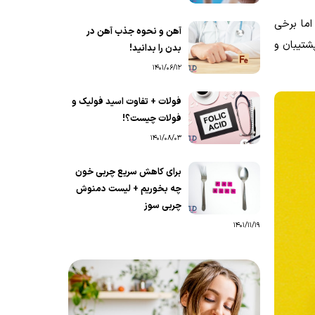
اما برخی
آهن و نحوه جذب آهن در
شتیبان و
بدن را بدانید!
1401/06/12
فولات + تفاوت اسید فولیک و
فولات چیست؟!
1401/08/03
برای کاهش سریع چربی خون
چه بخوریم + لیست دمنوش
چربی سوز
1401/11/19