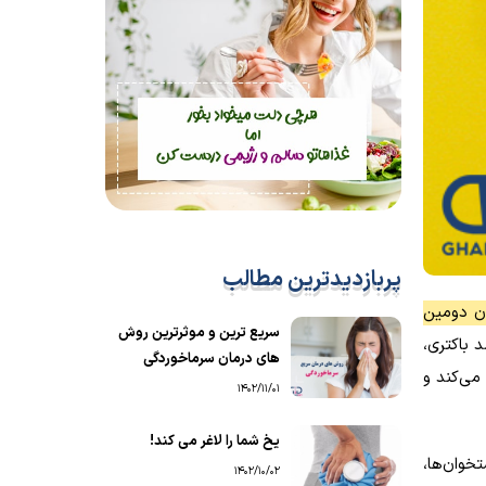
پربازدیدترین مطالب
ان دومین
سریع ترین و موثرترین روش
باکتری،
های درمان سرماخوردگی
می‌کند و
1402/11/01
یخ شما را لاغر می کند!
تخوان‌ها،
1402/10/02