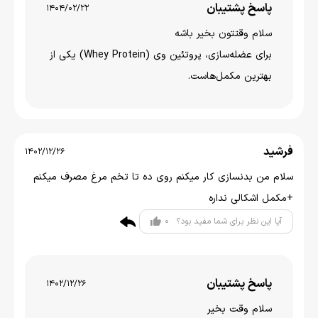
پاسخ پشتیبان
1404/02/22
سلام وقتتون بخير باشه
برای عضله‌سازی، پروتئین وی (Whey Protein) یکی از
بهترین مکمل‌هاست.
فرشید
1402/12/26
سلام من بدنسازی کار میکنم روی ده تا تخم مرغ مصرف میکنم
+مکمل اشکالی نداره
0
آیا این نظر برای شما مفید بود؟
پاسخ پشتیبان
1402/12/26
سلام وقت بخیر