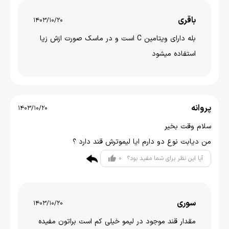
باقری
1403/10/20
بله دارای ویتامین C است و در ماسک صورت ازش زیا
استفاده میشود
پروانه
1403/10/20
سلام وقت بخیر
من دیابت نوع دو دارم ایا لیموترش قند دارد ؟
0
آیا این نظر برای شما مفید بود؟
سوری
1403/10/20
مقدار قند موجود در لیمو خیلی کم است براتون مفیده