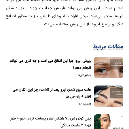
لیفت ابرو برای کسانی هم که کاشت ابرو انجام نداده اند، می تواند
انجام شود و این روش می تواند افزایش جذابیت چهره و بهبود شکل
ابروها منجر می‌شود. برخی افراد با ابروهای طبیعی نیز به منظور اصلاح
شکل و ارتفاع ابروها از این روش استفاده می‌کنند.
مقالات مرتبط
ریزش ابرو: چرا این اتفاق می افتد و چه کاری می توانم
انجام دهم؟
1402/04/27
علت سیخ شدن ابرو بعد از کاشت: چرا این اتفاق می
افتد + راه حل ها
1402/05/04
پهن کردن ابرو: 7 راهکار آسان پرپشت کردن ابرو + طرز
تهیه 2 ماسک خانگی