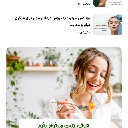
1402/05/10
بوتاکس سردرد: یک روش درمانی موثر برای میگرن +
مزایا و معایب
1402/05/14