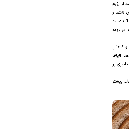
خاصی از فیبر این اثر را دارد. بررسی اخیر 44 مطالعه نشان داد، در حالی که 39 درصد از رژیم
 کاهش اشتها و
اک مانند
 در روده
 و کاهش
د. الیاف
أثیری بر
ات بیشتر