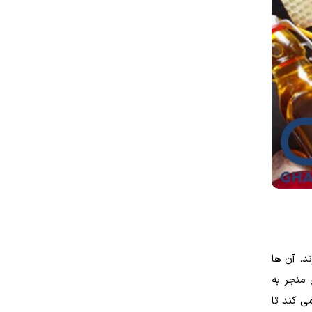
د. آن ها
 منجر به
ی کند تا