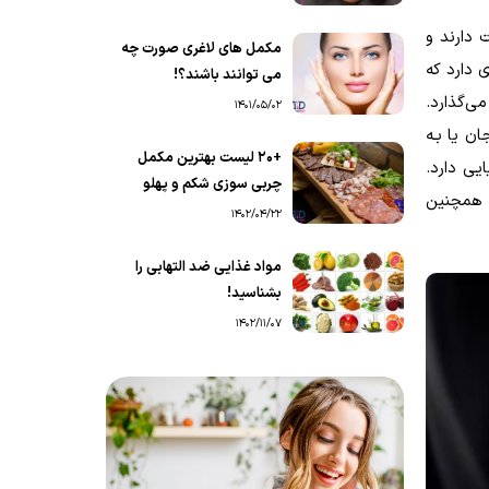
 دارند و
مکمل های لاغری صورت چه
 دارد که
می توانند باشند؟!
می‌گذارد.
1401/05/02
ن یا بـه
+20 لیست بهترین مکمل
یی دارد.
چربی سوزی شکم و پهلو
و همچنین
1402/04/22
مواد غذایی ضد التهابی را
بشناسید!
1402/11/07