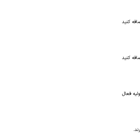
افه کنید
فه کنید
لیه فعال
ند
.