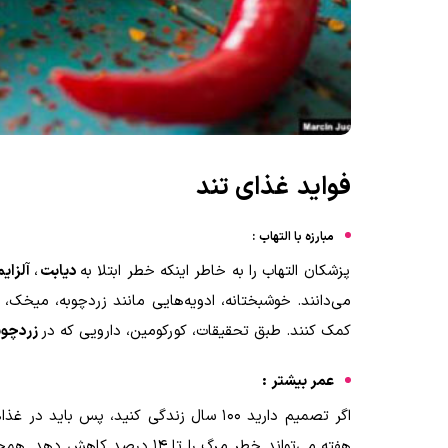
فواید
غذای تند
مبارزه با التهاب
:
پزشکان التهاب را به خاطر اینکه خطر ابتلا به
دیابت
،
آلزایم
می‌دانند. خوشبختانه، ادویه‌هایی مانند زردچوبه، میخک،
د
کمک کنند. طبق تحقیقات، کورکومین، دارویی که در
زردچوب
عمر بیشتر
:
اگر تصمیم دارید 100 سال زندگی کنید، پس باید در غذاهایتان ادویه
هفته می‌تواند خطر مرگ را تا 14 درصد کاهش دهد
.
همچن