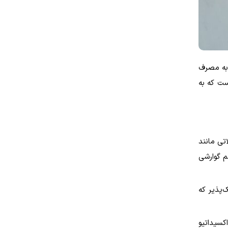
 به مصرف
ست که به
تی مانند
م گوارشی
‌پذیر که
کسیداتیو