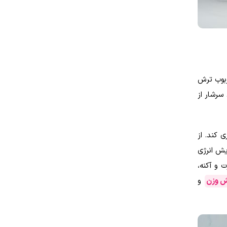
بوب ترش
سرشار از
 کند. از
یش انرژی
 و آکنه،
 وزن
و