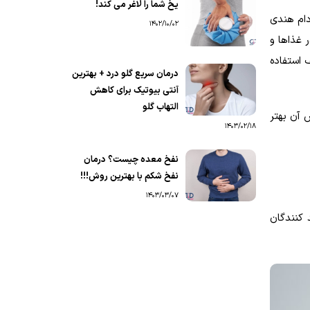
یخ شما را لاغر می کند!
دام هندی
1402/10/02
 غذاها و
 استفاده
درمان سریع گلو درد + بهترین
آنتی بیوتیک برای کاهش
التهاب گلو
 آن بهتر
1403/02/18
نفخ معده چیست؟ درمان
نفخ شکم با بهترین روش!!!
1403/03/07
 کنندگان