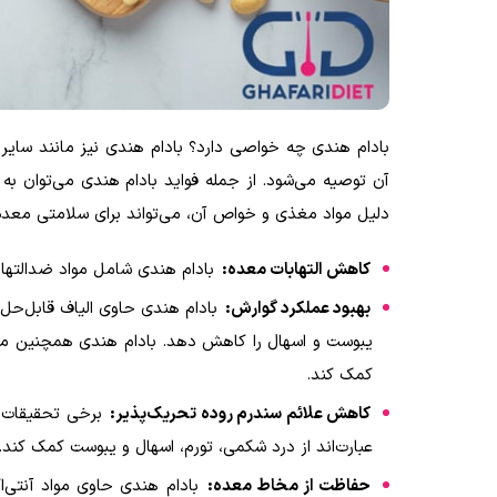
بادام هندی چه خواصی دارد؟ بادام هندی نیز مانند سایر
آن توصیه می‌شود. از جمله فواید بادام هندی می‌توان به
دلیل مواد مغذی و خواص آن، می‌تواند برای سلامتی معده 
کاهش التهابات معده:
بادام هندی شامل مواد ضدالتهاب
بهبود عملکرد گوارش:
بادام هندی حاوی الیاف قابل‌حل 
یبوست و اسهال را کاهش دهد
.
بادام هندی همچنین موج
کمک کند.
کاهش علائم سندرم روده تحریک‌پذیر:
برخی تحقیقات نش
عبارت‌اند از درد شکمی، تورم، اسهال و یبوست کمک کند
.
حفاظت از مخاط معده:
بادام هندی حاوی مواد آنتی‌ا