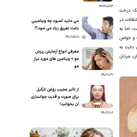
1404/05/13
یک درخت
نقلات در
می دانید کمبود چه ویتامینی
باعث تعریق زیاد می شود؟!
ی برزیل است؛ اما به
1401/05/08
ت و خواص
 دایت به
معرفی انواع آزمایش ریزش
ن، مردان
مو + ویتامین های مورد نیاز
مو
1401/10/21
از تاثیر عجیب روغن نارگیل
برای صورت و قدرت جوانسازی
آن بخوانید!
1401/11/08