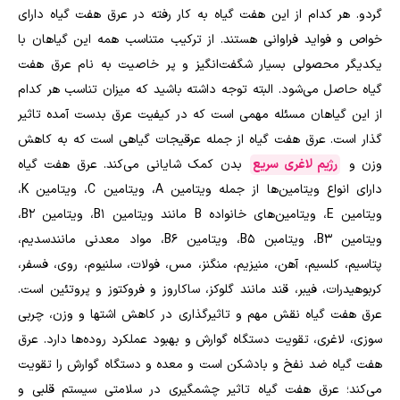
گردو. هر کدام از این هفت گیاه به کار رفته در عرق هفت گیاه دارای
خواص و فواید فراوانی هستند. از ترکیب متناسب همه این گیاهان با
یکدیگر محصولی بسیار شگفت‌انگیز و پر خاصیت به نام عرق هفت
گیاه حاصل می‌شود. البته توجه داشته باشید که میزان تناسب هر کدام
از این گیاهان مسئله مهمی است که در کیفیت عرق بدست آمده تاثیر
گذار است. عرق هفت گیاه از جمله عرقیجات گیاهی است که به کاهش
وزن و
رژیم لاغری سریع
بدن کمک شایانی می‌کند. عرق هفت گیاه
دارای انواع ویتامین‌ها از جمله ویتامین A، ویتامین C، ویتامین K،
ویتامین E، ویتامین‌های خانواده B مانند ویتامین B1، ویتامین B2،
ویتامین B3، ویتامبن B5، ویتامین B6، مواد معدنی مانندسدیم،
پتاسیم، کلسیم، آهن، منیزیم، منگنز، مس، فولات، سلنیوم، روی، فسفر،
کربوهیدرات، فیبر، قند مانند گلوکز، ساکاروز و فروکتوز و پروتئین است.
عرق هفت گیاه نقش مهم و تاثیرگذاری در کاهش اشتها و وزن، چربی
سوزی، لاغری، تقویت دستگاه گوارش و بهبود عملکرد روده‌ها دارد. عرق
هفت گیاه ضد نفخ و بادشکن است و معده و دستگاه گوارش را تقویت
می‌کند؛ عرق هفت گیاه تاثیر چشمگیری در سلامتی سیستم قلبی و