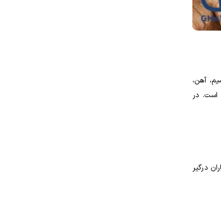
یم، آهن،
 است. در
ان درگیر