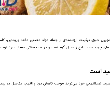
نجبیل حاوی ترکیبات ارزشمندی از جمله مواد معدنی مانند پروتئین، کلس
سید‌های چرب است. طبع زنجبیل گرم است و در طب سنتی بسیار مورد توجه
صیت ضدالتهابی خود می‌تواند موحب کاهش درد و التهاب مفاصل در بیمار