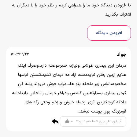
با افزودن دیدگاه خود ما را همراهی کرده و نظر خود را با دیگران به
اشتراک بگذارید
افزودن دیدگاه
جواد
1403/12/23
درمان این بیماری طولانی ونیازبه صبرحوصله دارد.وصرف اینکه
علایم ازبین رفتن نبایددست ازادامه درمان کشید.شستن لباسها
مخصوصالباس زیر.ملحفه پتو ها....دراب جوش درروندریشه کن
کردن بیماری بسیارتعیین کنندس.ودراخر درمان راتاجایی بایدادامه
دادکه کوچکترین اثری ازجمله خارش و زخم وحتی رگه های
قرمزرنگ روی پوست نباشد...
0
آیا این نظر برای شما مفید بود؟