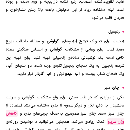
قلب، تقویت‌کننده اعصاب، رفع کننده دل‌پیچه و ورم معده و روده
است. البته استفاده زیاد از این دم‌نوش باعث بالا رفتن فشارخون و
ضربان قلب می‌شود.
زنجبیل
زنجبیل برای تحریک ترشح آنزیم‌های
گوارشی
و مقابله باحالت تهوع
مفید است. برای رهایی از مشکلات
گوارشی
و احساس سنگینی معده
کافی است یک نوشیدنی ساده‌ی زنجبیلی تهیه کنید. برای تهیه این
شربت زنجبیل به یک فنجان زنجبیل تازه‌ی ورقه شده، دو فنجان
آب
،
یک فنجان شکر، پوست و
آب
لیمو
ترش و
آب
گازدار
نیاز دارید.
چای
سبز
یکی از مواردی که در طب سنتی برای رفع مشکلات
گوارشی
و سرعت
بخشیدن به دفع الکل و دیگر سموم از بدن استفاده می‌کنند استفاده از
چای
سبز است.
چای
سبز همچنین به حذف چربی‌های بدن و
کاهش
وزن سریع
کمک زیادی می‌کند
.
همچنین می‌توانید با نوشیدن روزانه‌ی
چای
سبز علاوه بر دریافت آنتی‌اکسیدان به بهبود
گوارش
خود نیز