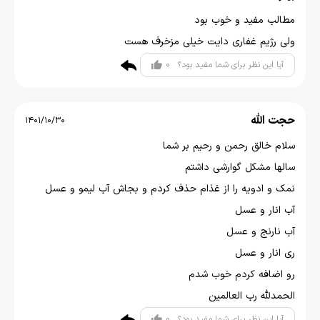
مطالب مفید و خوب بود
ولی رژیم غفاری دایت خیلی مزخرف هست
0
آیا این نظر برای شما مفید بود؟
حجت الله
1401/10/30
سلام خالق رحمن و رحیم بر شما
سالها مشکل گوارشی داشتم
نمک و ادویه را از غذام حذف کردم و بجاش آب لیمو و عسل
آب انار و عسل
آب نارنج و عسل
ری انار و عسل
رو اضافه کردم خوب شدم
الحمدلله رب العالمین
0
آیا این نظر برای شما مفید بود؟