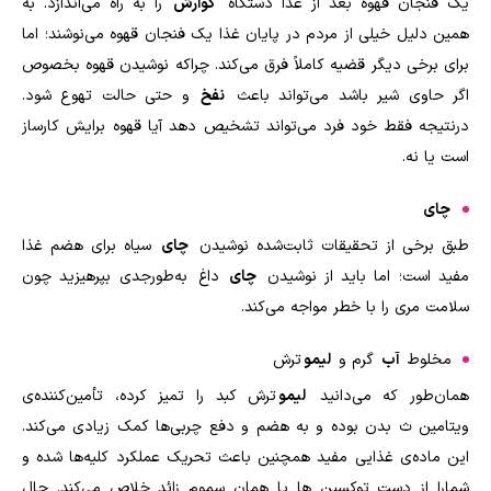
یک فنجان قهوه بعد از غذا دستگاه
گوارش
را به راه می‌اندازد. به
همین دلیل خیلی از مردم در پایان غذا یک فنجان قهوه می‌نوشند؛ اما
برای برخی دیگر قضیه کاملاً فرق می‌کند. چراکه نوشیدن قهوه بخصوص
اگر حاوی شیر باشد می‌تواند باعث
نفخ
و حتی حالت تهوع شود.
درنتیجه فقط خود فرد می‌تواند تشخیص دهد آیا قهوه برایش کارساز
است یا نه.
چای
طبق برخی از تحقیقات ثابت‌شده نوشیدن
چای
سیاه برای هضم غذا
مفید است؛ اما باید از نوشیدن
چای
داغ به‌طورجدی بپرهیزید چون
سلامت مری را با خطر مواجه می‌کند
.
مخلوط
آب
گرم و
لیمو
ترش
همان‌طور که می‌دانید
لیمو
ترش کبد را تمیز کرده، تأمین‌کننده‌ی
ویتامین ث بدن بوده و به هضم و دفع چربی‌ها کمک زیادی می‌کند.
این ماده‌ی غذایی مفید همچنین باعث تحریک عملکرد کلیه‌ها شده و
شمارا از دست توکسین ها یا همان سموم زائد خلاص می‌کند. حال