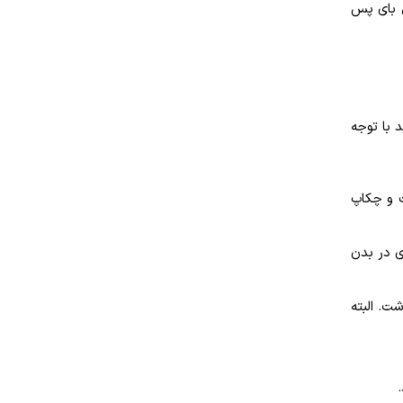
مل بای پس
 با توجه
ت و چکاپ
ی در بدن
ت. البته
.