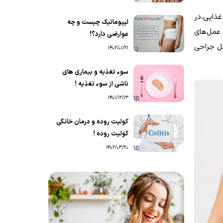
غذایی،در
لیپوماتیک چیست و چه
 عمل‌های
عوارضی دارد؟!
مل جراحی
1402/01/21
سوء تغذیه و بیماری های
ناشی از سوء تغذیه !
1401/12/13
کولیت روده و درمان خانگی
کولیت روده !
1402/03/20