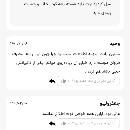
میل کردید.توت باید شسته بشه.گردو خاک و حشرات
زیادی داره.
وحید
1402/02/26
ممنون بابت اینهمه اطلاعات .میدونید چرا چون این روزها مصرف
فراوان دوست دارم خیلی آن زیاده‌روی میکنم .یکی از تاثیراتش
خیلی بانشاطم کرده .
0
آیا این نظر برای شما مفید بود؟
جعفرولیلو
1401/03/20
عالی بود. ازاین همه خواص توت اطلاع نداشتم
0
آیا این نظر برای شما مفید بود؟