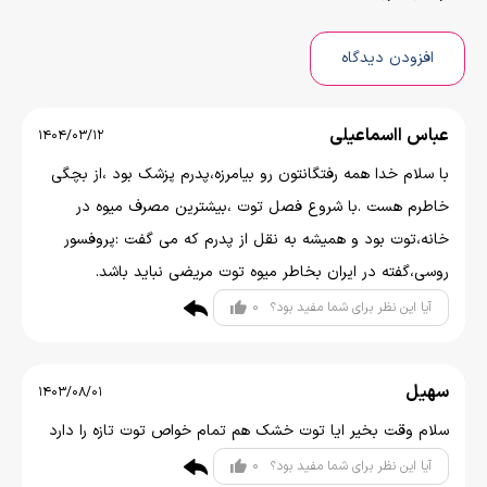
افزودن دیدگاه
عباس ااسماعیلی
1404/03/12
با سلام خدا همه رفتگانتون رو بیامرزه،پدرم پزشک بود ،از بچگی
خاطرم هست .با شروع فصل توت ،بیشترین مصرف میوه در
خانه،توت بود و همیشه به نقل از پدرم که می گفت :پروفسور
روسی،گفته در ایران بخاطر میوه توت مریضی نباید باشد.
0
آیا این نظر برای شما مفید بود؟
سهیل
1403/08/01
سلام وقت بخیر ایا توت خشک هم تمام خواص توت تازه را دارد
0
آیا این نظر برای شما مفید بود؟