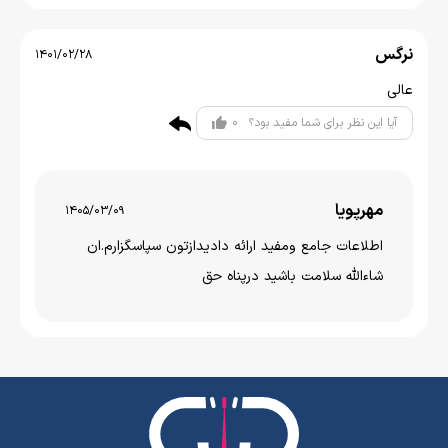
نرگس
1401/02/28
عالی
0
آیا این نظر برای شما مفید بود؟
مهرپویا
1405/03/09
اطلاعات جامع ومفید ارائه دادیدازتون سپاسگزارم.ان
شاءالله سلامت باشید درپناه حق