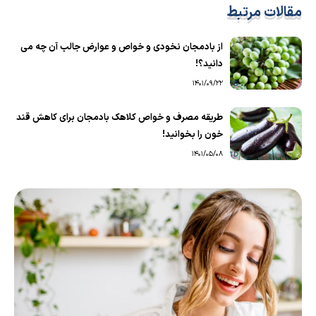
مقالات مرتبط
از بادمجان نخودی و خواص و عوارض جالب آن چه می
دانید؟!
1401/09/22
طریقه مصرف و خواص کلاهک بادمجان برای کاهش قند
خون را بخوانید!
1401/05/08