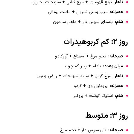
ناهار:
برنج قهوه ای + مرغ کبابی + سبزیجات بخارپز
عصرانه:
سیب زمینی شیرین + ماست یونانی
شام:
پاستای سبوس دار + ماهی سالمون
روز ۲: کم کربوهیدرات
صبحانه:
تخم مرغ + اسفناج + آووکادو
میان وعده:
بادام + پنیر کم چرب
ناهار:
مرغ گریل + سالاد سبزیجات + روغن زیتون
عصرانه:
پروتئین وی + گردو
شام:
استیک گوشت + بروکلی
روز ۳: متوسط
صبحانه:
نان سبوس دار + تخم مرغ