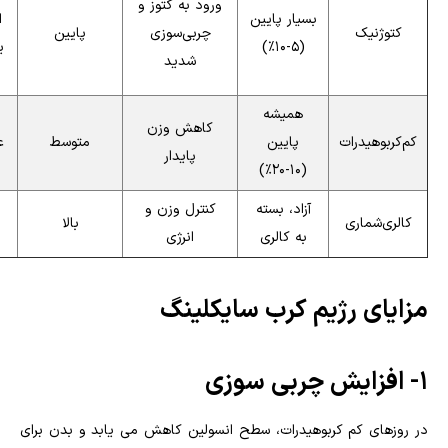
ورود به کتوز و
بسیار پایین
ا
کتوژنیک
چربی‌سوزی
پایین
(۵-۱۰٪)
ی
شدید
همیشه
کاهش وزن
کم‌کربوهیدرات
پایین
متوسط
ع
پایدار
(۱۰-۲۰٪)
آزاد، بسته
کنترل وزن و
کالری‌شماری
بالا
به کالری
انرژی
مزایای رژیم کرب سایکلینگ
1- افزایش چربی سوزی
در روزهای کم کربوهیدرات، سطح انسولین کاهش می یابد و بدن برای