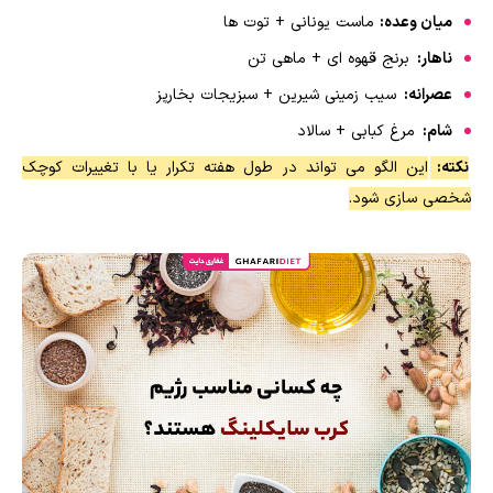
میان وعده:
ماست یونانی + توت ها
ناهار:
برنج قهوه ای + ماهی تن
عصرانه:
سیب زمینی شیرین + سبزیجات بخارپز
شام:
مرغ کبابی + سالاد
نکته:
این الگو می تواند در طول هفته تکرار یا با تغییرات کوچک
شخصی سازی شود.