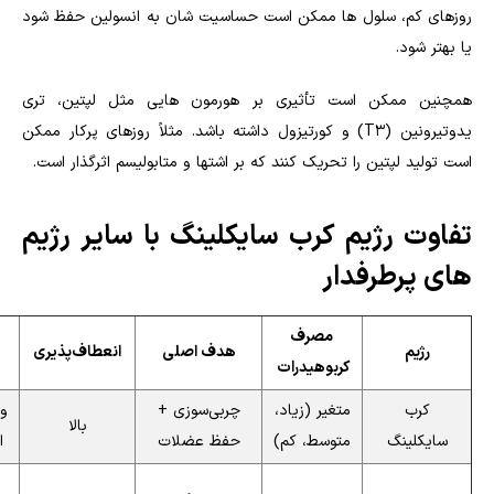
روزهای کم، سلول ها ممکن است حساسیت شان به انسولین حفظ شود
یا بهتر شود.
همچنین ممکن است تأثیری بر هورمون هایی مثل لپتین، تری
یدوتیرونین (T3) و کورتیزول داشته باشد. مثلاً روزهای پرکار ممکن
است تولید لپتین را تحریک کنند که بر اشتها و متابولیسم اثرگذار است.
تفاوت رژیم کرب سایکلینگ با سایر رژیم
های پرطرفدار
مصرف
رژیم
هدف اصلی
انعطاف‌پذیری
کربوهیدرات
کرب
متغیر (زیاد،
چربی‌سوزی +
ور
بالا
سایکلینگ
متوسط، کم)
حفظ عضلات
ا