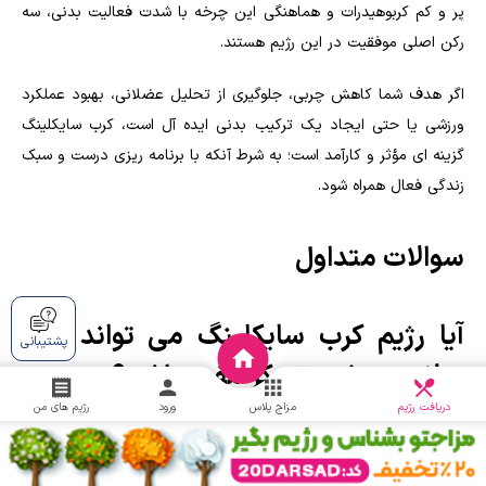
پر و کم کربوهیدرات و هماهنگی این چرخه با شدت فعالیت بدنی، سه
رکن اصلی موفقیت در این رژیم هستند.
اگر هدف شما کاهش چربی، جلوگیری از تحلیل عضلانی، بهبود عملکرد
ورزشی یا حتی ایجاد یک ترکیب بدنی ایده آل است، کرب سایکلینگ
گزینه ای مؤثر و کارآمد است؛ به شرط آنکه با برنامه ریزی درست و سبک
زندگی فعال همراه شود.
سوالات متداول
آیا رژیم کرب سایکلینگ می تواند برای
پشتیبانی
سلامت مغز و تمرکز مفید باشد؟
دریافت
چالش
دریافت رژیم
مزاج پلاس
ورود
رژیم های من
بله در روزهای پرکربوهیدرات، مغز گلوکز کافی برای فعالیت های شناختی
دریافت می کند و در روزهای کم کربوهیدرات، با استفاده از کتون ها می